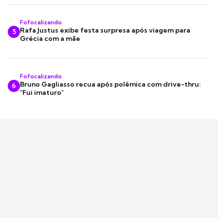
Fofocalizando
Rafa Justus exibe festa surpresa após viagem para
5
Grécia com a mãe
Fofocalizando
Bruno Gagliasso recua após polêmica com drive-thru:
6
"Fui imaturo"