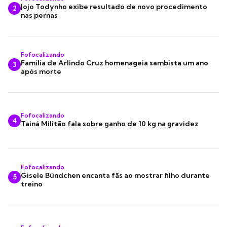
Jojo Todynho exibe resultado de novo procedimento
2
nas pernas
Fofocalizando
Família de Arlindo Cruz homenageia sambista um ano
3
após morte
Fofocalizando
4
Tainá Militão fala sobre ganho de 10 kg na gravidez
Fofocalizando
Gisele Bündchen encanta fãs ao mostrar filho durante
5
treino