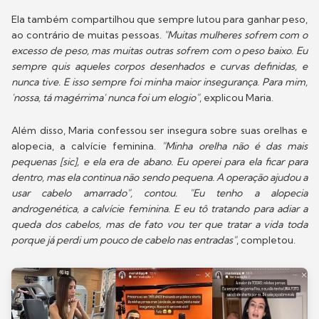
Ela também compartilhou que sempre lutou para ganhar peso,
ao contrário de muitas pessoas.
"Muitas mulheres sofrem com o
excesso de peso, mas muitas outras sofrem com o peso baixo. Eu
sempre quis aqueles corpos desenhados e curvas definidas, e
nunca tive. E isso sempre foi minha maior insegurança. Para mim,
'nossa, tá magérrima' nunca foi um elogio"
, explicou Maria.
Além disso, Maria confessou ser insegura sobre suas orelhas e
alopecia, a calvície feminina.
"Minha orelha não é das mais
pequenas [sic], e ela era de abano. Eu operei para ela ficar para
dentro, mas ela continua não sendo pequena. A operação ajudou a
usar cabelo amarrado", contou. "Eu tenho a alopecia
androgenética, a calvície feminina. E eu tô tratando para adiar a
queda dos cabelos, mas de fato vou ter que tratar a vida toda
porque já perdi um pouco de cabelo nas entradas"
, completou.