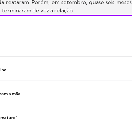
a reataram. Porém, em setembro, quase seis meses
 terminaram de vez a relação.
ilho
 com a mãe
 imaturo"