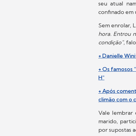
seu atual na
confinado em 
Sem enrolar, L
hora. Entrou n
condição"
, fal
+ Danielle Win
+ Os famosos "
H"
+ Após comenta
climão com o 
Vale lembrar 
marido, parti
por supostas a