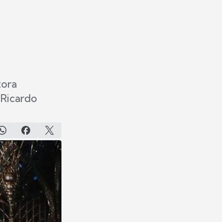
tora
 Ricardo