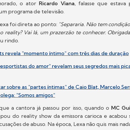
morado, o ator
Ricardo Viana
, falasse que estava 
um programa de televisão.
exa foi direta ao ponto:
"Separaria. Não tem condiçã
o reality? Vai lá, um prazerzão te conhecer. Obrigad
ou rindo.
its revela "momento íntimo" com três dias de duração
esportistas do amor" revelam seus segredos mais pic
r sobre as "partes íntimas" de Caio Blat, Marcelo Ser
colega: "Somos amigos"
que a cantora já passou por isso, quando o
MC Gu
cipou do reality show da emissora carioca e acabou
cusações de abuso. Na época, Lexa não quis mais nad