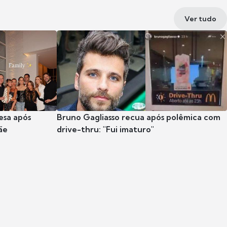
Ver tudo
esa após
Bruno Gagliasso recua após polêmica com
ãe
drive-thru: "Fui imaturo"