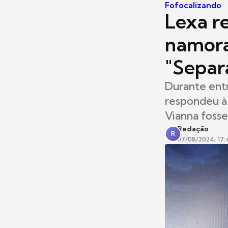
Fofocalizando
Lexa re
namora
"Separ
Durante entr
respondeu à
Vianna fosse
Redação
R
07/08/2024, 17: