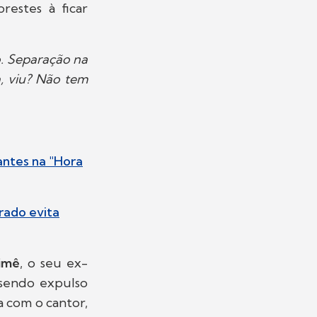
prestes à ficar
o. Separação na
a, viu? Não tem
antes na "Hora
rado evita
imê
, o seu ex-
 sendo expulso
a com o cantor,