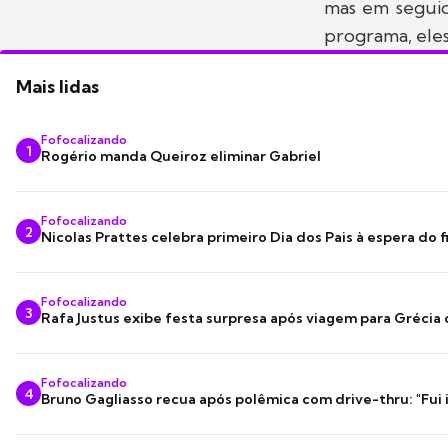
mas em seguid
programa, eles
Mais lidas
Fofocalizando
1
Rogério manda Queiroz eliminar Gabriel
Fofocalizando
2
Nicolas Prattes celebra primeiro Dia dos Pais à espera do f
Fofocalizando
3
Rafa Justus exibe festa surpresa após viagem para Grécia
Fofocalizando
4
Bruno Gagliasso recua após polêmica com drive-thru: "Fui