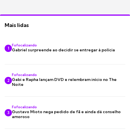
Mais lidas
Fofocalizando
1
Gabriel surpreende ao decidir se entregar à polícia
Fofocalizando
Gabi e Rapha lançam DVD e relembram início no The
2
Noite
Fofocalizando
Gustavo Mioto nega pedido de fã e ainda dá conselho
3
amoroso