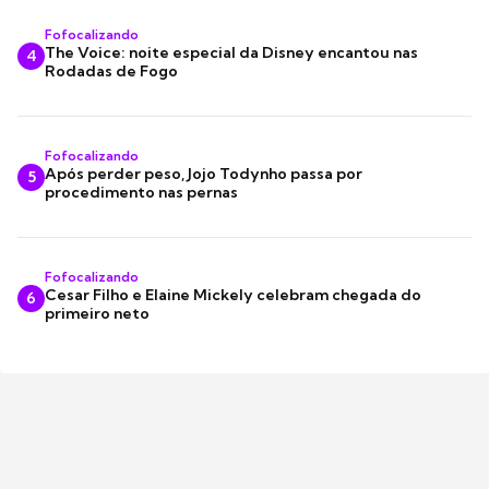
Fofocalizando
The Voice: noite especial da Disney encantou nas
4
Rodadas de Fogo
Fofocalizando
Após perder peso, Jojo Todynho passa por
5
procedimento nas pernas
Fofocalizando
Cesar Filho e Elaine Mickely celebram chegada do
6
primeiro neto