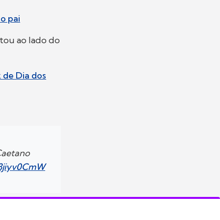
o pai
ntou ao lado do
 de Dia dos
Caetano
/58jiyv0CmW