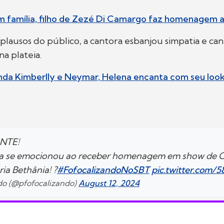
m família, filho de Zezé Di Camargo faz homenagem a
plausos do público, a cantora esbanjou simpatia e ca
na plateia.
nda Kimberlly e Neymar, Helena encanta com seu look
NTE!
za se emocionou ao receber homenagem em show de 
ia Bethânia! ?
#FofocalizandoNoSBT
pic.twitter.com
ndo (@pfofocalizando)
August 12, 2024