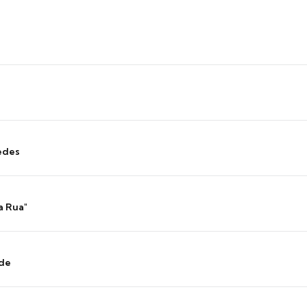
edes
a Rua"
nde