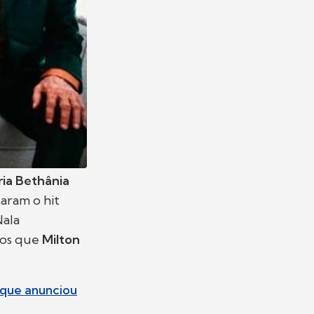
ia Bethânia
aram o hit
Nala
nos que
Milton
 que anunciou