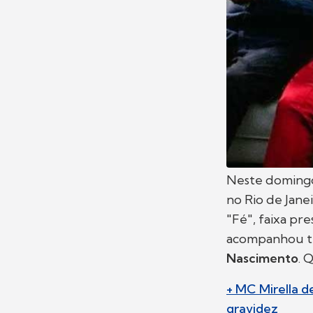
Neste domingo
no Rio de Jane
"Fé", faixa pr
acompanhou t
Nascimento
. 
+ MC Mirella d
gravidez