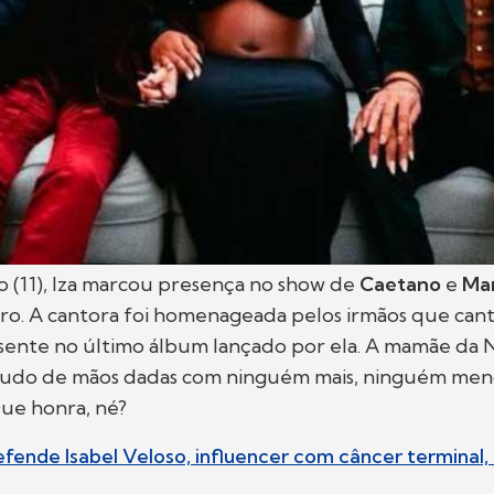
 (11), Iza marcou presença no show de
Caetano
e
Mar
iro. A cantora foi homenageada pelos irmãos que cant
esente no último álbum lançado por ela. A mamãe da 
udo de mãos dadas com ninguém mais, ninguém me
Que honra, né?
efende Isabel Veloso, influencer com câncer terminal,