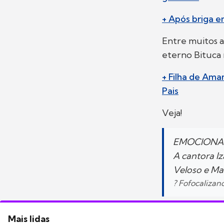
+ Após briga e
Entre muitos a
eterno Bituca 
+ Filha de Ama
Pais
Veja!
EMOCIONA
A cantora I
Veloso e Mar
? Fofocaliza
Mais lidas