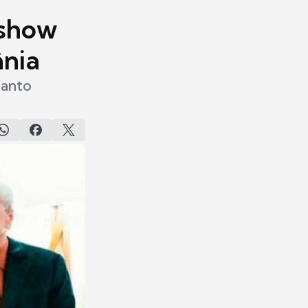
 show
ânia
uanto