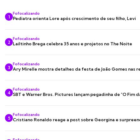
Fofocalizando
1
Pediatra orienta Lore após crescimento de seu filho, Levi
Fofocalizando
2
Lailtinho Brega celebra 35 anos e projetos no The Noite
Fofocalizando
3
Ary Mirelle mostra detalhes da festa de João Gomes nas r
Fofocalizando
4
SBT e Warner Bros. Pictures lançam pegadinha de "O Fim d
Fofocalizando
5
Cristiano Ronaldo reage a post sobre Georgina e surpree
Fofocalizando