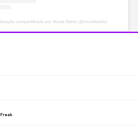
icação compartilhada por Nicole Bahls (@nicolebahls)
 Freak