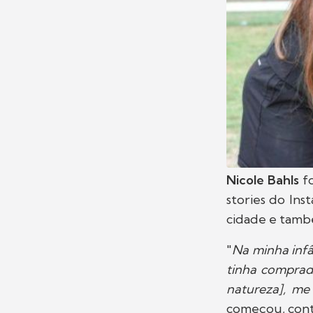
Nicole Bahls
f
stories do Ins
cidade e també
"
Na minha infâ
tinha comprado
natureza], me
começou, con