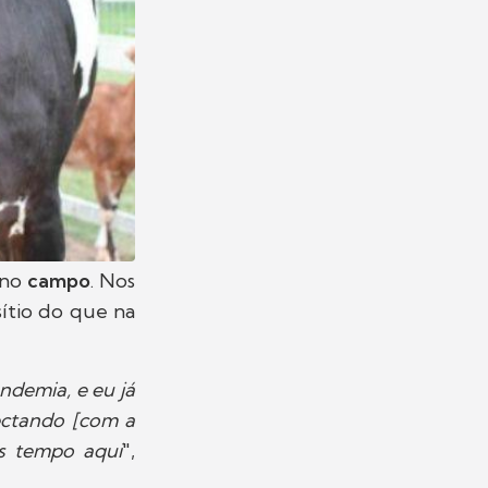
 no
campo
. Nos
sítio do que na
ndemia, e eu já
nectando [com a
is tempo aqui
",