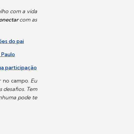
alho com a vida
onectar
com as
ões do pai
 Paulo
ga participação
r no campo.
Eu
s desafios. Tem
enhuma pode te