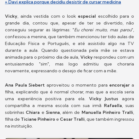
+ Davi explica porque decidiu desistir de cursar medicina
Vicky
, ainda vestida com o look
especial
escolhido para o
grande dia, contou que, apesar de ter se divertido, não
conseguiu segurar as lágrimas: "
Eu chorei muito, mas parou
",
confessou a menina, que também mencionou ter tido aulas de
Educação Física e Português, e até assistido algo na TV
durante a aula. Quando questionada pela mãe se estava
animada para o próximo dia de aula,
Vicky
respondeu com um
entusiasmado "sim", mas logo admitiu que choraria
novamente, expressando o desejo de ficar com a mãe.
Ana Paula Siebert
aproveitou o momento para
encorajar
a
filha, explicando que é normal chorar, mas que a escola seria
uma experiência positiva para ela.
Vicky Justus
agora
compartilha a mesma escola com sua irmã
Rafaella
, suas
sobrinhas
Chiara
e
Sienna
, além de
Manuella Pinheiro Tralli
,
filha de
Ticiane Pinheiro
e
Cesar Tralli
, que também ingressou
na instituição.