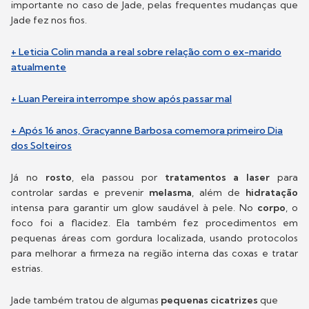
importante no caso de Jade, pelas frequentes mudanças que
Jade fez nos fios.
+ Leticia Colin manda a real sobre relação com o ex-marido
atualmente
+ Luan Pereira interrompe show após passar mal
+ Após 16 anos, Gracyanne Barbosa comemora primeiro Dia
dos Solteiros
Já no
rosto
, ela passou por
tratamentos a laser
para
controlar sardas e prevenir
melasma
, além de
hidratação
intensa para garantir um glow saudável à pele. No
corpo
, o
foco foi a flacidez. Ela também fez procedimentos em
pequenas áreas com gordura localizada, usando protocolos
para melhorar a firmeza na região interna das coxas e tratar
estrias.
Jade também tratou de algumas
pequenas cicatrizes
que