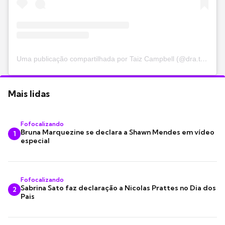
Uma publicação compartilhada por Taiz Campbell (@dra.taizcampbell)
Mais lidas
Fofocalizando
Bruna Marquezine se declara a Shawn Mendes em vídeo
1
especial
Fofocalizando
Sabrina Sato faz declaração a Nicolas Prattes no Dia dos
2
Pais