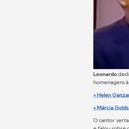
Leonardo
dedi
homenagens 
+ Helen Ganzaro
+ Márcia Gold
O cantor sert
e falou sobre o