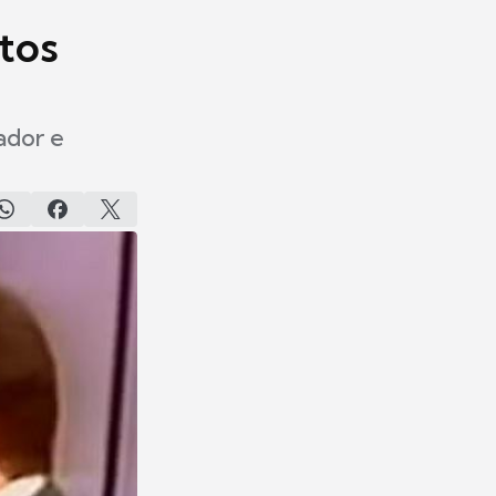
tos
ador e