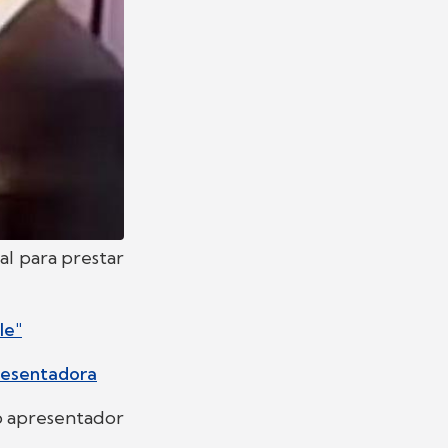
l para prestar
le"
resentadora
o apresentador