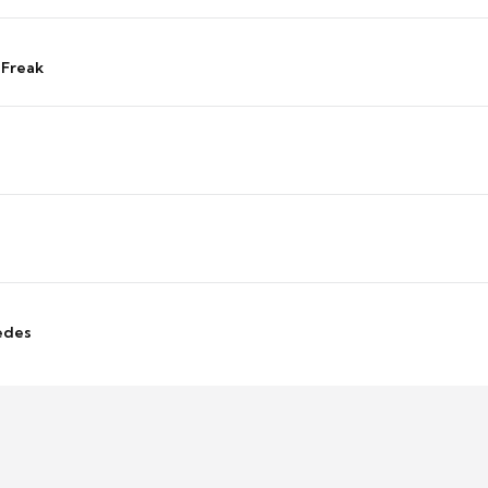
 Freak
edes