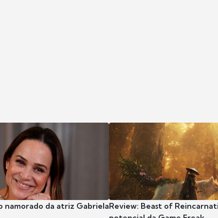
o namorado da atriz Gabriela
Review: Beast of Reincarnat
potencial da Game Freak