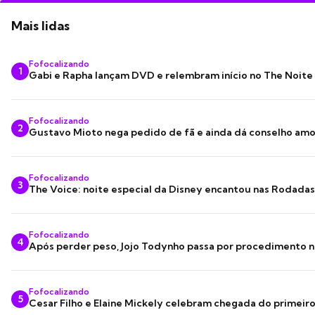
Mais lidas
Fofocalizando
1
Gabi e Rapha lançam DVD e relembram início no The Noite
Fofocalizando
2
Gustavo Mioto nega pedido de fã e ainda dá conselho am
Fofocalizando
3
The Voice: noite especial da Disney encantou nas Rodada
Fofocalizando
4
Após perder peso, Jojo Todynho passa por procedimento n
Fofocalizando
5
Cesar Filho e Elaine Mickely celebram chegada do primeir