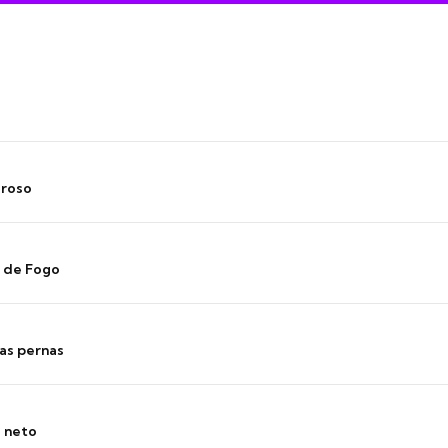
oroso
s de Fogo
as pernas
o neto