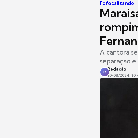
Fofocalizando
Marais
rompim
Ferna
A cantora se
separação e f
Redação
R
20/08/2024, 20: