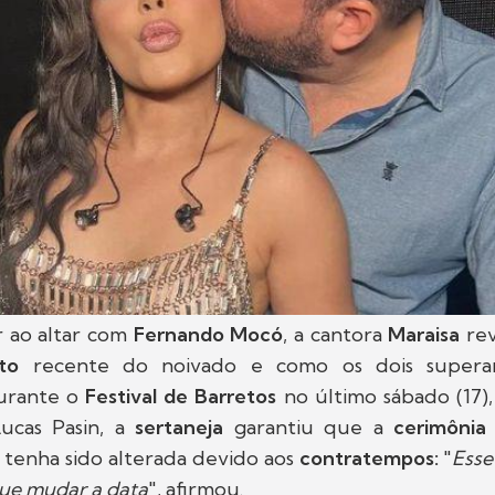
r ao altar com
Fernando Mocó
, a cantora
Maraisa
re
nto
recente do noivado e como os dois supera
Durante o
Festival de Barretos
no último sábado (17),
Lucas Pasin, a
sertaneja
garantiu que a
cerimôni
 tenha sido alterada devido aos
contratempos:
"
Esse
que mudar a data
", afirmou.