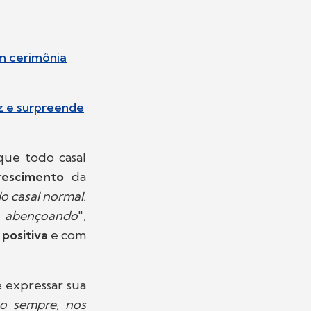
em cerimônia
z e surpreende
que todo casal
rescimento
da
o casal normal.
 abençoando
",
o
positiva
e com
e expressar sua
ão sempre, nos