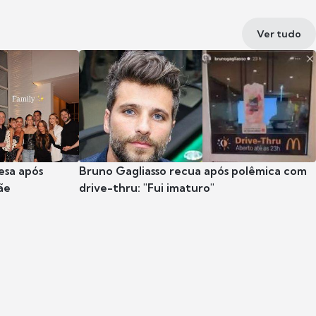
Ver tudo
esa após
Bruno Gagliasso recua após polêmica com
ãe
drive-thru: "Fui imaturo"