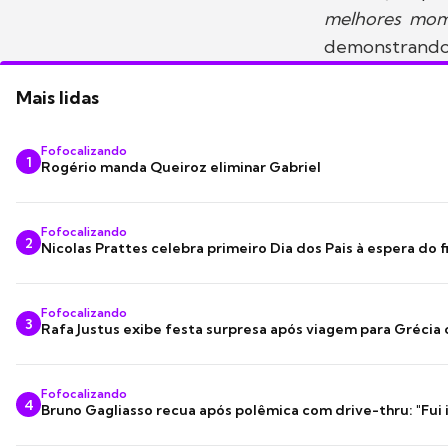
melhores mome
demonstrando
Mais lidas
Fofocalizando
1
Rogério manda Queiroz eliminar Gabriel
Fofocalizando
2
Nicolas Prattes celebra primeiro Dia dos Pais à espera do f
Fofocalizando
3
Rafa Justus exibe festa surpresa após viagem para Grécia
Fofocalizando
4
Bruno Gagliasso recua após polêmica com drive-thru: "Fui