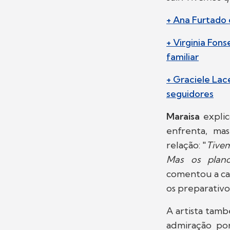
+ Ana Furtado 
+ Virginia Fon
familiar
+ Graciele Lac
seguidores
Maraisa
expli
enfrenta, ma
relação: "
Tivem
Mas os plano
comentou a ca
os preparativ
A artista tam
admiração por