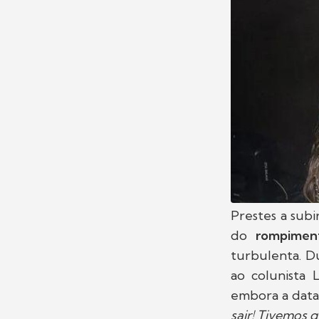
Prestes a subi
do
rompime
turbulenta. 
ao colunista 
embora a data
sair! Tivemos 