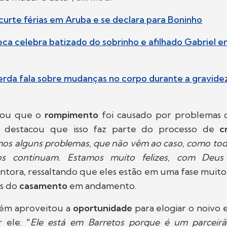
curte férias em Aruba e se declara para Boninho
seca celebra batizado do sobrinho e afilhado Gabriel 
erda fala sobre mudanças no corpo durante a gravide
cou que o
rompimento
foi causado por problemas 
s destacou que isso faz parte do processo de
c
os alguns problemas, que não vêm ao caso, como tod
s continuam. Estamos muito felizes, com Deus
ntora, ressaltando que eles estão em uma fase muit
os do
casamento
em andamento.
bém aproveitou a
oportunidade
para elogiar o noivo 
 ele: "
Ele está em Barretos porque é um parceir