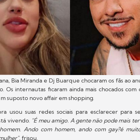
na, Bia Miranda e Dj Buarque chocaram os fãs ao an
o. Os internautas ficaram ainda mais chocados com o
m suposto novo affair em shopping.
ora usou suas redes sociais para esclarecer para s
stá vivendo.
"É meu amigo. A gente não pode mais ter
homem. Ando com homem, ando com gay?é muito d
mulher",
frisou.