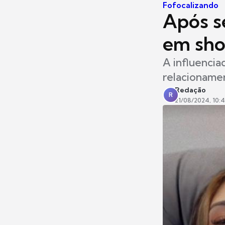
Fofocalizando
Após s
em sho
A influencia
relacionamen
Redação
R
21/08/2024, 10: