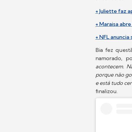
+ Juliette faz 
+ Maraisa abr
+ NFL anuncia s
Bia fez ques
namorado, poi
acontecem. N
porque não gos
e está tudo ce
finalizou.