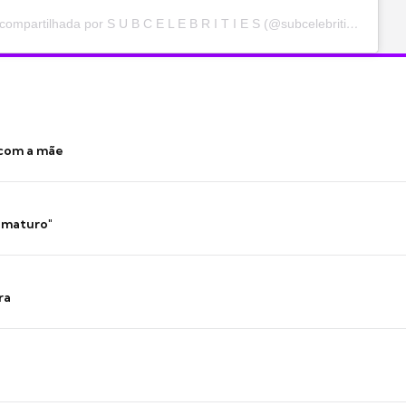
Uma publicação compartilhada por S U B C E L E B R I T I E S (@subcelebrities)
 com a mãe
 imaturo"
ra