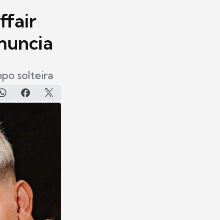
ffair
nuncia
po solteira