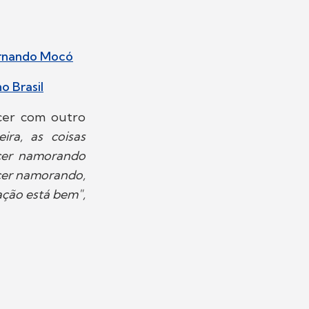
ernando Mocó
o Brasil
cer com outro
ira, as coisas
cer namorando
ecer namorando,
ação está bem",