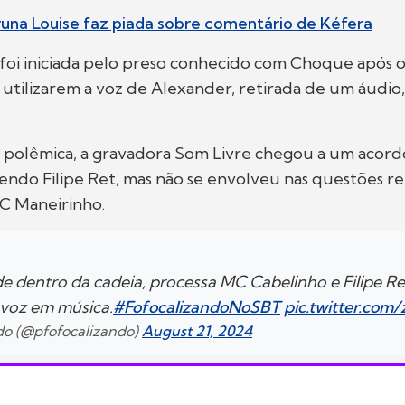
runa Louise faz piada sobre comentário de Kéfera
l foi iniciada pelo preso conhecido com Choque após os
utilizarem a voz de Alexander, retirada de um áudi
a polêmica, a gravadora Som Livre chegou a um acord
endo Filipe Ret, mas não se envolveu nas questões r
C Maneirinho.
de dentro da cadeia, processa MC Cabelinho e Filipe Re
 voz em música.
#FofocalizandoNoSBT
pic.twitter.com
ndo (@pfofocalizando)
August 21, 2024