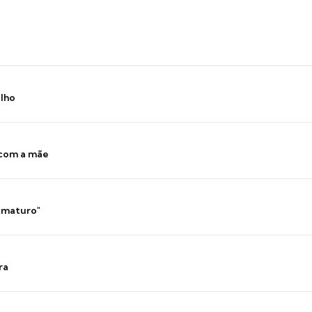
ilho
 com a mãe
 imaturo"
ra