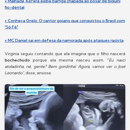
+ Malhada, Kéfera exibe barriga chapada ao posar de biquíni
fio-dental
+ Conheça Grelo: O cantor goiano que conquistou o Brasil com
"Só Fé"
+ MC Daniel sai em defesa da namorada após ataques racista
Virginia seguiu contando que ela imagina que o filho nascerá
bochechudo
porque ela mesma nasceu assim. "
Eu nasci
atoladinha, né, gente? Bem gordinha! Agora, vamos ver o José
Leonardo",
disse, ansiosa.