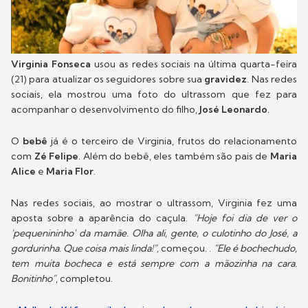
Virginia Fonseca
usou as redes sociais na última quarta-feira
(21) para atualizar os seguidores sobre sua
gravidez
. Nas redes
sociais, ela mostrou uma foto do ultrassom que fez para
acompanhar o desenvolvimento do filho,
José Leonardo
.
O
bebê
já é o terceiro de Virginia, frutos do relacionamento
com
Zé Felipe
. Além do bebê, eles também são pais de
Maria
Alice
e
Maria Flor
.
Nas redes sociais, ao mostrar o ultrassom, Virginia fez uma
aposta sobre a aparência do caçula.
"Hoje foi dia de ver o
'pequenininho' da mamãe. Olha ali, gente, o culotinho do José, a
gordurinha. Que coisa mais linda!",
começou. .
"Ele é bochechudo,
tem muita bocheca e está sempre com a mãozinha na cara.
Bonitinho"
, completou.