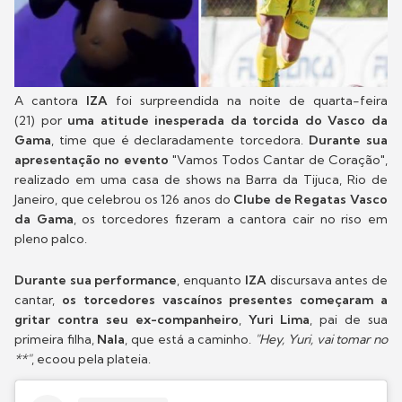
A cantora
IZA
foi surpreendida na noite de quarta-feira
(21) por
uma atitude inesperada da torcida do Vasco da
Gama
, time que é declaradamente torcedora.
Durante sua
apresentação no evento
"Vamos Todos Cantar de Coração",
realizado em uma casa de shows na Barra da Tijuca, Rio de
Janeiro, que celebrou os 126 anos do
Clube de Regatas Vasco
da Gama
, os torcedores fizeram a cantora cair no riso em
pleno palco.
Durante sua performance
, enquanto
IZA
discursava antes de
cantar,
os torcedores vascaínos presentes começaram a
gritar contra seu ex-companheiro
,
Yuri Lima
, pai de sua
primeira filha,
Nala
, que está a caminho.
"Hey, Yuri, vai tomar no
**"
, ecoou pela plateia.