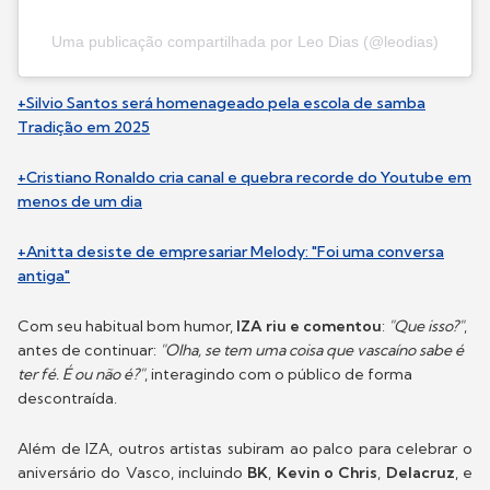
Uma publicação compartilhada por Leo Dias (@leodias)
+Silvio Santos será homenageado pela escola de samba
Tradição em 2025
+Cristiano Ronaldo cria canal e quebra recorde do Youtube em
menos de um dia
+Anitta desiste de empresariar Melody: "Foi uma conversa
antiga"
Com seu habitual bom humor,
IZA riu e comentou
:
"Que isso?"
,
antes de continuar:
"Olha, se tem uma coisa que vascaíno sabe é
ter fé. É ou não é?"
, interagindo com o público de forma
descontraída.
Além de IZA, outros artistas subiram ao palco para celebrar o
aniversário do Vasco, incluindo
BK
,
Kevin o Chris
,
Delacruz
, e