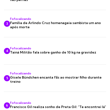
Fofocalizando
Família de Arlindo Cruz homenageia sambista um ano
3
após morte
Fofocalizando
4
Tainá Militão fala sobre ganho de 10 kg na gravidez
Fofocalizando
Gisele Bündchen encanta fãs ao mostrar filho durante
5
treino
Fofocalizando
6
Francisco Gil realiza sonho de Preta Gil: "Te encontrei lá"