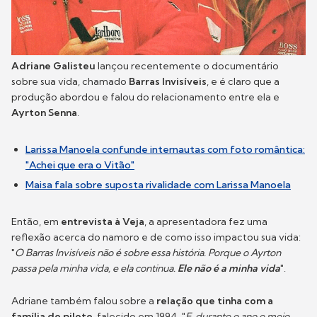
Adriane Galisteu
lançou recentemente o documentário
sobre sua vida, chamado
Barras Invisíveis
, e é claro que a
produção abordou e falou do relacionamento entre ela e
Ayrton Senna
.
Larissa Manoela confunde internautas com foto romântica:
"Achei que era o Vitão"
Maisa fala sobre suposta rivalidade com Larissa Manoela
Então, em
entrevista à Veja
, a apresentadora fez uma
reflexão acerca do namoro e de como isso impactou sua vida:
"
O Barras Invisíveis não é sobre essa história. Porque o Ayrton
passa pela minha vida, e ela continua.
Ele não é a minha vida
".
Adriane também falou sobre a
relação que tinha com a
família do piloto
, falecido em 1994. "
E, durante o ano e meio