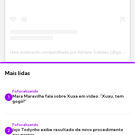
Uma publicação compartilhada por Adriane Galisteu (@galisteuoficial)
Mais lidas
Fofocalizando
Mara Maravilha fala sobre Xuxa em vídeo: "Xuxu, tem
1
gogó?"
Fofocalizando
Jojo Todynho exibe resultado de novo procedimento
2
nas pernas