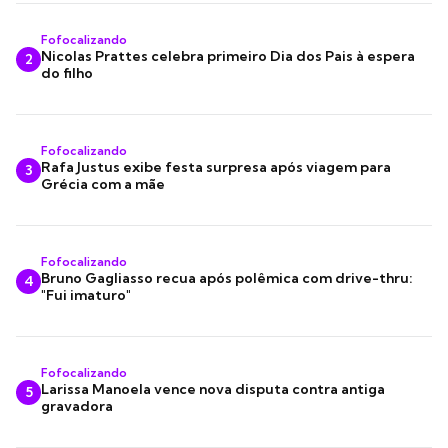
Fofocalizando
Nicolas Prattes celebra primeiro Dia dos Pais à espera
2
do filho
Fofocalizando
Rafa Justus exibe festa surpresa após viagem para
3
Grécia com a mãe
Fofocalizando
Bruno Gagliasso recua após polêmica com drive-thru:
4
"Fui imaturo"
Fofocalizando
Larissa Manoela vence nova disputa contra antiga
5
gravadora