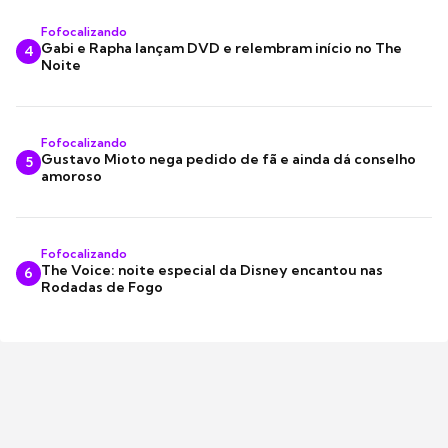
Fofocalizando
Gabi e Rapha lançam DVD e relembram início no The
4
Noite
Fofocalizando
Gustavo Mioto nega pedido de fã e ainda dá conselho
5
amoroso
Fofocalizando
The Voice: noite especial da Disney encantou nas
6
Rodadas de Fogo