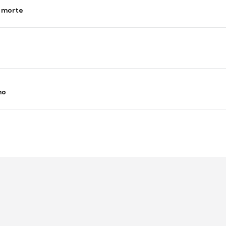
s morte
no