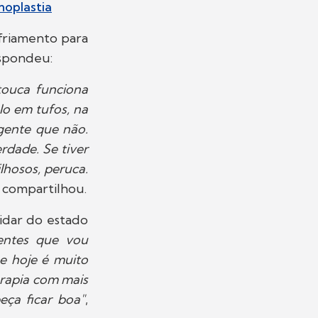
noplastia
friamento para
espondeu:
touca funciona
lo em tufos, na
gente que não.
rdade. Se tiver
ilhosos, peruca.
, compartilhou.
idar do estado
entes que vou
e hoje é muito
erapia com mais
eça ficar boa"
,