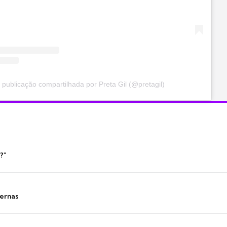
publicação compartilhada por Preta Gil (@pretagil)
?"
ernas