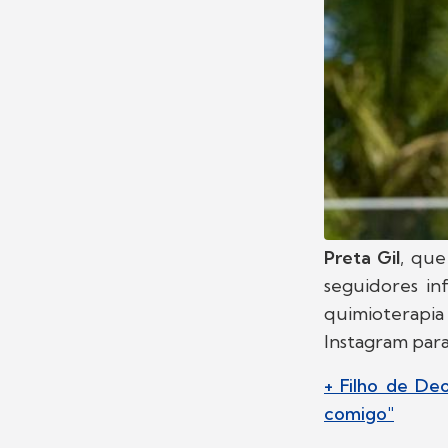
Preta Gil
, que
seguidores in
quimioterapia
Instagram para
+ Filho de De
comigo"