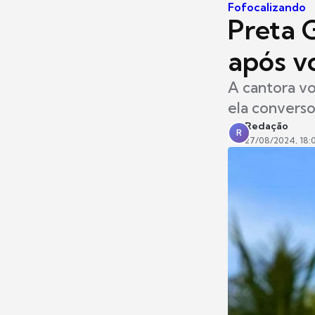
Fofocalizando
Preta G
após vo
A cantora vo
ela converso
Redação
R
27/08/2024, 18: