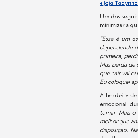
+ Jojo Todynho
Um dos seguid
minimizar a qu
"Esse é um as
dependendo da 
primeira, per
Mas perda de c
que cair vai ca
Eu coloquei ap
A herdeira de
emocional du
tomar. Mais o
melhor que ano
disposição. N