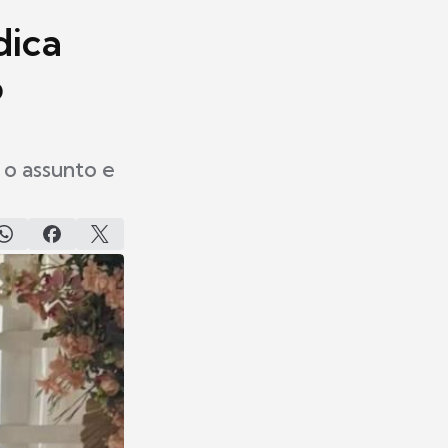
dica
o
 o assunto e