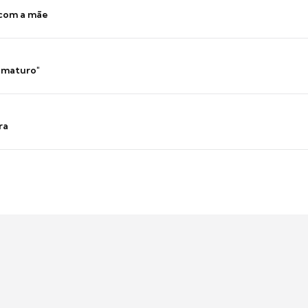
 com a mãe
 imaturo"
ra