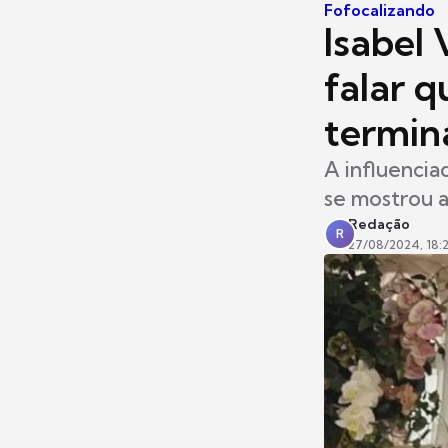
Fofocalizando
Isabel 
falar q
termin
A influencia
se mostrou a
Redação
R
27/08/2024, 18: