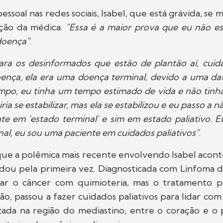
essoal nas redes sociais, Isabel, que está grávida, se 
ção da médica:
"Essa é a maior prova que eu não e
doença"
.
ara os desinformados que estão de plantão aí, cui
ença, ela era uma doença terminal, devido a uma da
mpo, eu tinha um tempo estimado de vida e não tinh
ia se estabilizar, mas ela se estabilizou e eu passo a
te em 'estado terminal' e sim em estado paliativo. 
nal, eu sou uma paciente em cuidados paliativos"
.
que a polêmica mais recente envolvendo Isabel acon
dou pela primeira vez. Diagnosticada com Linfoma d
tar o câncer com quimioteria, mas o tratamento 
ntão, passou a fazer cuidados paliativos para lidar com
izada na região do mediastino, entre o coração e o