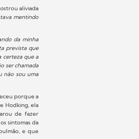
mostrou aliviada
stava mentindo
dando da minha
ta prevista que
a certeza que a
 não ser chamada
Eu não sou uma
teceu porque a
e Hodking, ela
parou de fazer
 os sintomas da
 pulmão, e que