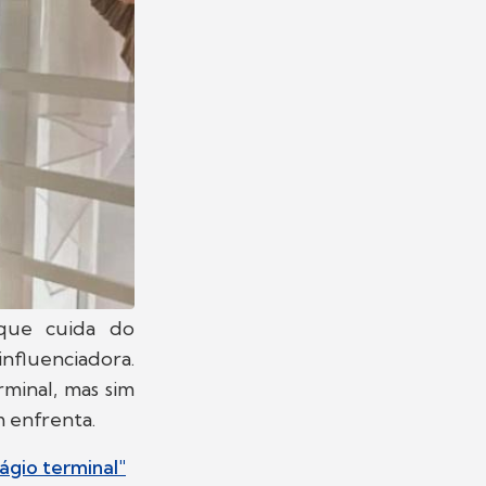
que cuida do
fluenciadora.
rminal, mas sim
m enfrenta.
ágio terminal"