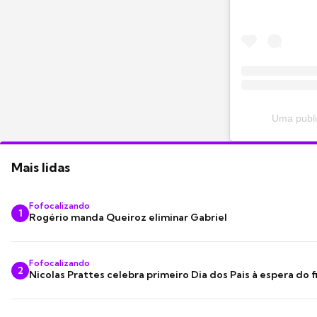
Uma publi
Mais lidas
Fofocalizando
1
Rogério manda Queiroz eliminar Gabriel
Fofocalizando
2
Nicolas Prattes celebra primeiro Dia dos Pais à espera do f