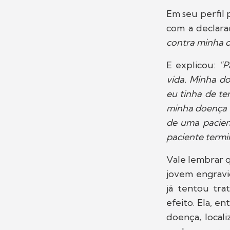
Em seu perfil p
com a declara
contra minha 
E explicou:
"P
vida. Minha do
eu tinha de te
minha doença ir
de uma pacien
paciente termi
Vale lembrar 
jovem engravi
já tentou tra
efeito. Ela, e
doença, local