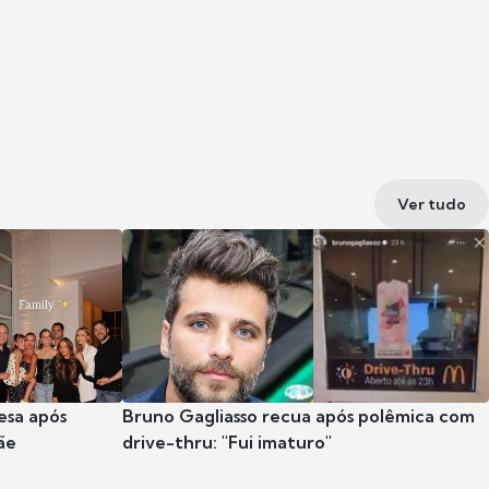
Ver tudo
esa após
Bruno Gagliasso recua após polêmica com
ãe
drive-thru: "Fui imaturo"