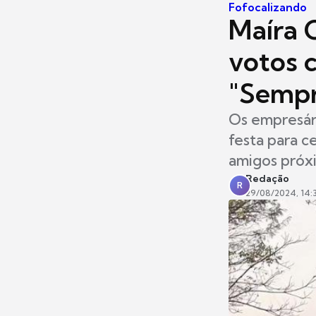
Fofocalizando
Maíra 
votos 
"Sempr
Os empresár
festa para c
amigos próx
Redação
R
29/08/2024, 14: