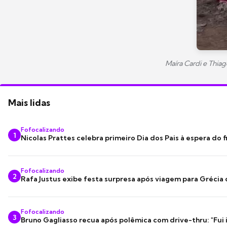
Maíra Cardi e Thi
Mais lidas
Fofocalizando
1
Nicolas Prattes celebra primeiro Dia dos Pais à espera do f
Fofocalizando
2
Rafa Justus exibe festa surpresa após viagem para Grécia
Fofocalizando
3
Bruno Gagliasso recua após polêmica com drive-thru: "Fui