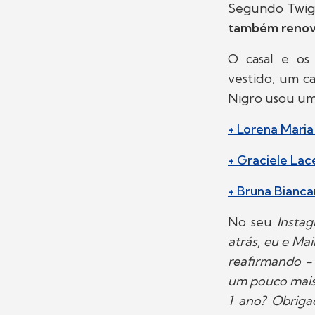
Segundo Twiggy
também renov
O casal e os
vestido, um c
Nigro usou um 
+ Lorena Maria
+ Graciele Lac
+ Bruna Bianca
No seu
Insta
atrás, eu e Ma
reafirmando -
um pouco mais 
1 ano? Obriga