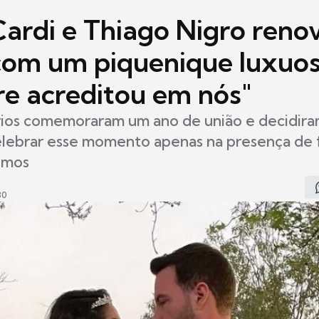
Cardi e Thiago Nigro ren
com um piquenique luxuos
e acreditou em nós"
ios comemoraram um ano de união e decidira
elebrar esse momento apenas na presença de f
imos
30