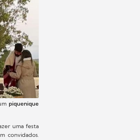
 um
piquenique
azer uma festa
m convidados.