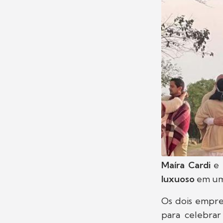
Maíra Cardi
e
luxuoso
em um 
Os dois empr
para celebrar