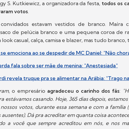
 S. Kutkiewicz, a organizadora da festa,
todos os c
aram votos
.
 convidados estavam vestidos de branco. Maíra 
asaco de pelúcia branco e uma pequena coroa de rai
look casual, calça, camisa e blazer, mas tudo branco
 se emociona ao se despedir de MC Daniel: "Não chor
erda fala sobre ser mãe de menina: "Anestesiada"
rdi revela truque pra se alimentar na Arábia: "Trago n
gram
, o empresário
agradeceu o carinho dos fãs
:
"H
ira estávamos casando. Hoje, 365 dias depois, estamos
 nossos votos, durante essa semana e com a família 
ausentes). Dá pra acreditar em quanta coisa acontec
do a você que sempre acreditou em nós, e nos m