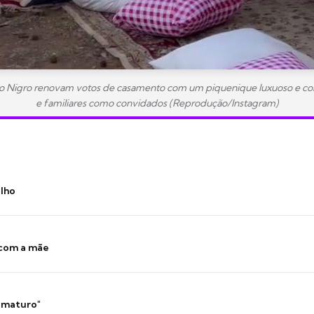
ago Nigro renovam votos de casamento com um piquenique luxuoso e c
e familiares como convidados (Reprodução/Instagram)
ilho
 com a mãe
 imaturo"