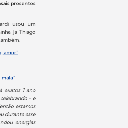
asais presentes
cardi usou um
nha. Já Thiago
, também.
a, amor"
a mala"
á exatos 1 ano
 celebrando - e
(então estamos
eu durante esse
andou energias