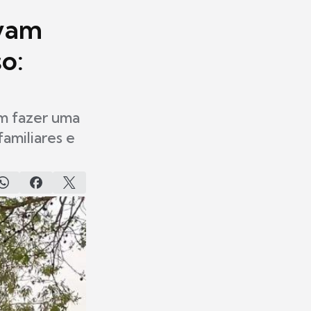
ovam
o:
m fazer uma
amiliares e