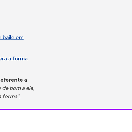
e baile em
era a forma
referente a
 de bom a ele,
a forma"
,