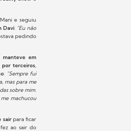
Mani e seguiu
m Davi
:
"Eu não
 estava pedindo
e
manteve em
 por terceiros
,
so
:
"Sempre fui
da, mas para me
adas sobre mim.
so me machucou
 sair
para ficar
ez ao sair do