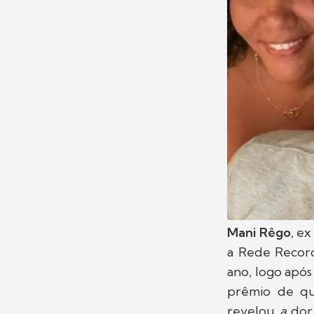
Mani Rêgo
, e
a Rede Record
ano, logo apó
prêmio de qu
revelou
a
dor