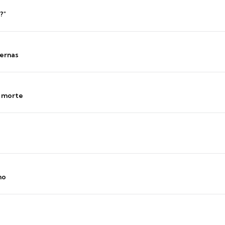
?"
ernas
s morte
no