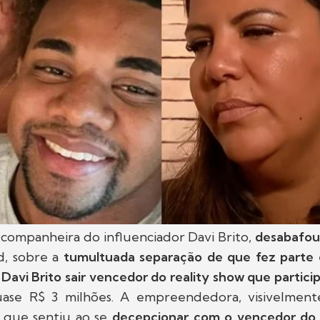
x companheira do influenciador Davi Brito,
desabafou
, sobre a
tumultuada separação de que fez parte
s
Davi Brito sair vencedor do reality show que partici
ase R$ 3 milhões. A empreendedora, visivelment
 que
sentiu ao se
decepcionar com o vencedor do 