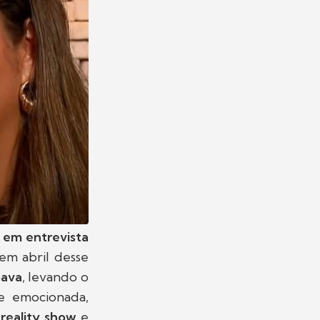
 em entrevista
em abril desse
pava
, levando o
e emocionada,
reality show
e