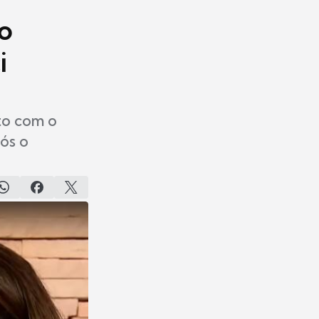
 o
i
to com o
ós o