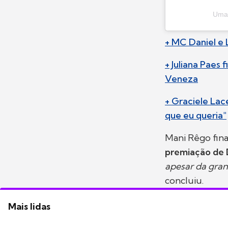
Uma 
+ MC Daniel e 
+ Juliana Paes
Veneza
+ Graciele Lac
que eu queria"
Mani Rêgo fin
premiação de 
apesar da gran
concluiu.
Mais lidas