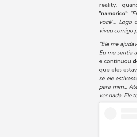
reality, qu
"namorico"
:
"El
você'... Logo
viveu comigo p
"Ele me ajudav
Eu me sentia 
e continuou
d
que eles esta
se ele estives
para mim... At
ver nada. Ele 