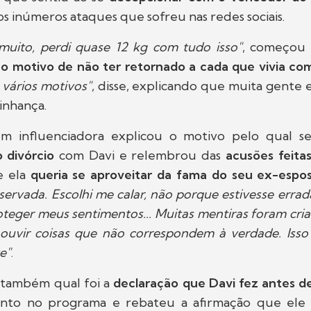
s inúmeros ataques que sofreu nas redes sociais.
muito, perdi quase 12 kg com tudo isso"
, começou 
o motivo de não ter retornado a cada que vivia co
 vários motivos"
, disse, explicando que muita gente
zinhança.
m influenciadora explicou o motivo pelo qual s
o divórcio
com Davi e relembrou das
acusões feitas
e ela
queria se aproveitar da fama do seu ex-espo
ervada. Escolhi me calar, não porque estivesse erra
oteger meus sentimentos... Muitas mentiras foram cri
il ouvir coisas que não correspondem à verdade. Is
e"
.
 também qual foi a
declaração que Davi fez antes de
nto no programa e rebateu a afirmação que ele f