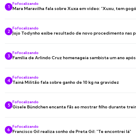
Fofocalizando
1
Mara Maravilha fala sobre Xuxa em vídeo: "Xuxu, tem gogó
Fofocalizando
2
Jojo Todynho exibe resultado de novo procedimento nas p
Fofocalizando
3
Família de Arlindo Cruz homenageia sambista um ano apó
Fofocalizando
4
Tainá Militão fala sobre ganho de 10 kg na gravidez
Fofocalizando
5
Gisele Bündchen encanta fãs ao mostrar filho durante trei
Fofocalizando
6
Francisco Gil realiza sonho de Preta Gil: "Te encontrei lá"