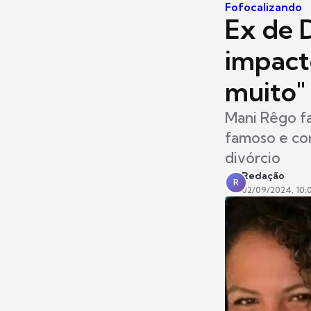
Fofocalizando
Ex de 
impact
muito"
Mani Rêgo f
famoso e com
divórcio
Redação
R
02/09/2024, 10: