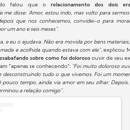
ando falou que o
relacionamento dos dois e
e me disse: 'Amor, estou indo, mas volto para sermos f
 depois que nos conhecemos, convidei-o para mora
or um ano e seis meses".
a, e eu o ajudava. Não era movida por bens materiais
amada e acolhida quando estava com ele"
, explicou 
esabafando sobre como foi doloroso
ouvir de seu 
vam "apenas se conhecendo":
"Foi muito doloroso ouv
se desconstruindo tudo o que vivemos. Foi um moment
é pouco tempo, ainda via amor em seu olhar. Depois
terminou a relação comigo".