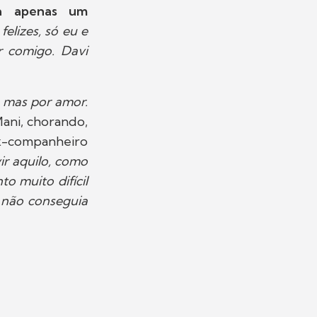
ra apenas um
elizes, só eu e
r comigo. Davi
, mas por amor.
Mani, chorando,
ex-companheiro
ir aquilo, como
o muito difícil
, não conseguia