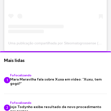
Uma publicação compartilhada por Siteomatogrossense (@siteomatogrossense)
Mais lidas
Fofocalizando
Mara Maravilha fala sobre Xuxa em vídeo: "Xuxu, tem
1
gogó?"
Fofocalizando
Jojo Todynho exibe resultado de novo procedimento
2