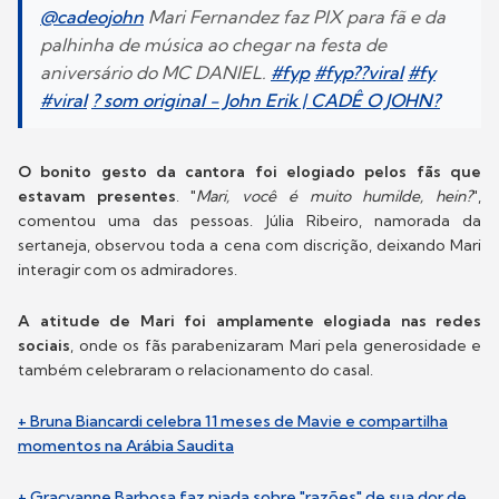
@cadeojohn
Mari Fernandez faz PIX para fã e da
palhinha de música ao chegar na festa de
aniversário do MC DANIEL.
#fyp
#fyp??viral
#fy
#viral
? som original - John Erik | CADÊ O JOHN?
O bonito gesto da cantora foi elogiado pelos fãs que
estavam presentes
. "
Mari, você é muito humilde, hein?
",
comentou uma das pessoas. Júlia Ribeiro, namorada da
sertaneja, observou toda a cena com discrição, deixando Mari
interagir com os admiradores.
A atitude de Mari foi amplamente elogiada nas redes
sociais
, onde os fãs parabenizaram Mari pela generosidade e
também celebraram o relacionamento do casal.
+ Bruna Biancardi celebra 11 meses de Mavie e compartilha
momentos na Arábia Saudita
+ Gracyanne Barbosa faz piada sobre "razões" de sua dor de