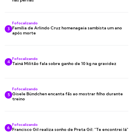
nas pernas
Fofocalizando
Família de Arlindo Cruz homenageia sambista um ano
3
após morte
Fofocalizando
4
Tainá Militão fala sobre ganho de 10 kg na gravidez
Fofocalizando
Gisele Bündchen encanta fãs ao mostrar filho durante
5
treino
Fofocalizando
6
Francisco Gil realiza sonho de Preta Gil: "Te encontrei lá"