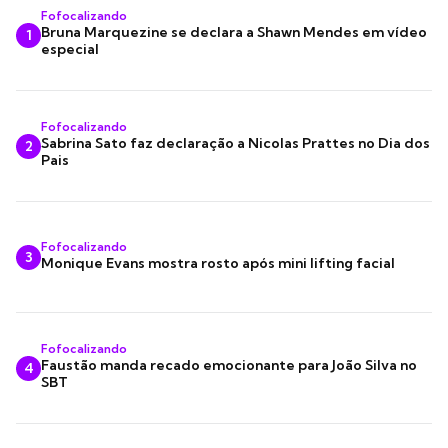
Fofocalizando
Bruna Marquezine se declara a Shawn Mendes em vídeo
1
especial
Fofocalizando
Sabrina Sato faz declaração a Nicolas Prattes no Dia dos
2
Pais
Fofocalizando
3
Monique Evans mostra rosto após mini lifting facial
Fofocalizando
Faustão manda recado emocionante para João Silva no
4
SBT