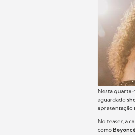
Nesta quarta-f
aguardado
sho
apresentação m
No teaser, a c
como
Beyonc