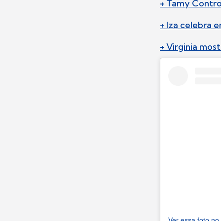
+ Tamy Contro 
+ Iza celebra 
+ Virginia mos
Ver essa foto no