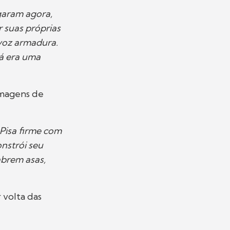
garam agora,
 suas próprias
 voz armadura.
já era uma
imagens de
 Pisa firme com
nstrói seu
abrem asas,
 volta das