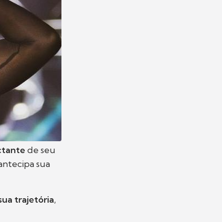
ctante
de seu
 antecipa sua
a trajetória
,