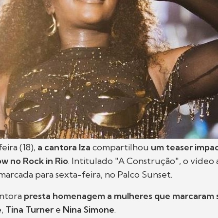
eira (18),
a cantora Iza
compartilhou
um teaser impa
w no Rock in Rio
. Intitulado "A Construção", o vídeo
arcada para sexta-feira, no Palco Sunset.
antora
presta homenagem a mulheres que marcaram su
é
,
Tina Turner
e
Nina Simone
.