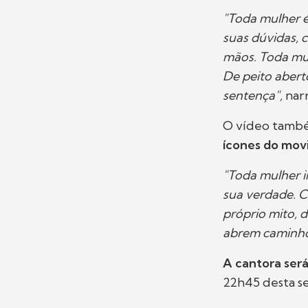
"Toda mulher é
suas dúvidas, 
mãos. Toda mul
De peito aberto
sentença",
narr
O vídeo tamb
ícones do mov
"Toda mulher i
sua verdade. C
próprio mito, 
abrem caminho
A cantora será
22h45 desta se