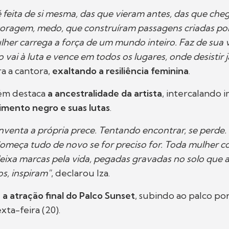
 feita de si mesma, das que vieram antes, das que che
coragem, medo, que construíram passagens criadas por
her carrega a força de um mundo inteiro. Faz de sua
 vai à luta e vence em todos os lugares, onde desistir 
a a cantora,
exaltando a resiliência feminina
.
ém destaca
a ancestralidade da artista
, intercalando 
imento negro e suas lutas
.
nventa a própria prece. Tentando encontrar, se perde.
omeça tudo de novo se for preciso for. Toda mulher co
deixa marcas pela vida, pegadas gravadas no solo que 
s, inspiram"
, declarou Iza.
 a atração final do Palco Sunset
, subindo ao palco por
xta-feira (20).