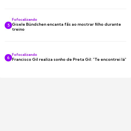
Fofocalizando
Gisele Bündchen encanta fãs ao mostrar filho durante
5
treino
Fofocalizando
6
Francisco Gil realiza sonho de Preta Gil: "Te encontrei lá"