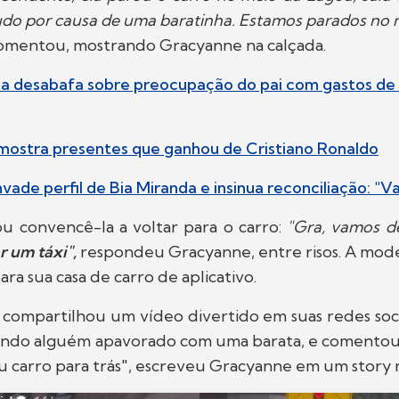
udo por causa de uma baratinha. Estamos parados no 
omentou, mostrando Gracyanne na calçada.
aia desabafa sobre preocupação do pai com gastos d
mostra presentes que ganhou de Cristiano Ronaldo
vade perfil de Bia Miranda e insinua reconciliação: "Va
u convencê-la a voltar para o carro:
"Gra, vamos de
r um táxi",
respondeu Gracyanne, entre risos. A mo
para sua casa de carro de aplicativo.
s compartilhou um vídeo divertido em suas redes soc
ando alguém apavorado com uma barata, e comentou:
u carro para trás", escreveu Gracyanne em um story 