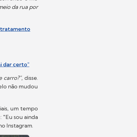
meio da rua por
e tratamento
i dar certo"
 carro?"
, disse.
delo não mudou
iais, um tempo
 "Eu sou ainda
no Instagram.