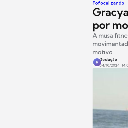
Fofocalizando
Gracya
por mo
A musa fitn
movimentada 
motivo
Redação
R
04/10/2024, 14: