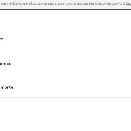
yanne Barbosa abandona carro por conta de barata (repordução/ Insta
?"
ernas
s morte