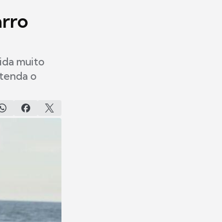
rro
ida muito
ntenda o