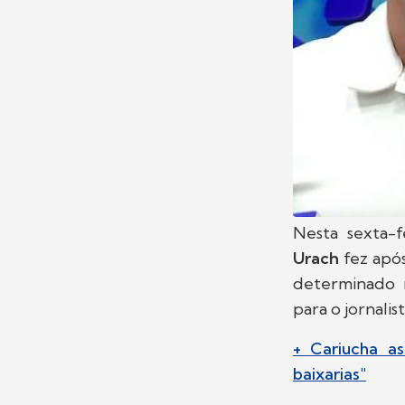
Nesta sexta-f
Urach
fez após
determinado 
para o jornalist
+ Cariucha a
baixarias"