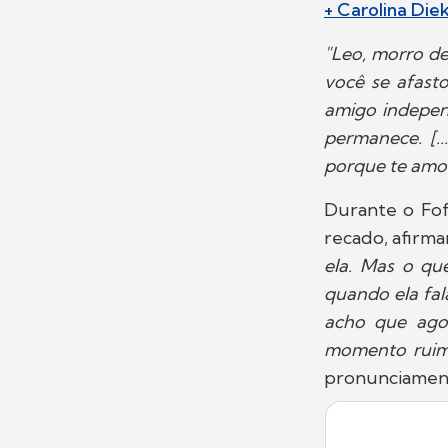
+ Carolina Di
"Leo, morro de
você se afast
amigo indepen
permanece. [..
porque te amo
Durante o Fof
recado, afirm
ela. Mas o q
quando ela fa
acho que ago
momento ruim.
pronunciament