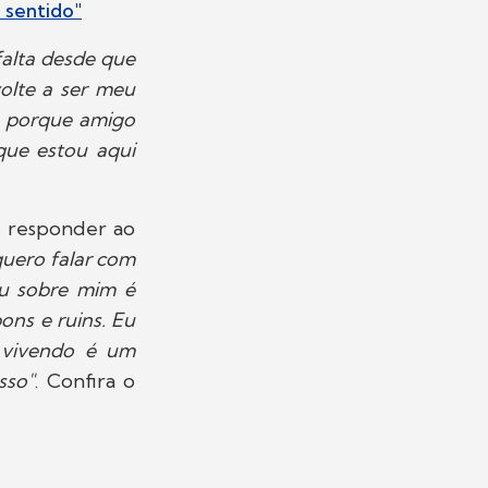
 sentido"
falta desde que
olte a ser meu
a porque amigo
 que estou aqui
u responder ao
uero falar com
u sobre mim é
ns e ruins. Eu
 vivendo é um
sso"
. Confira o