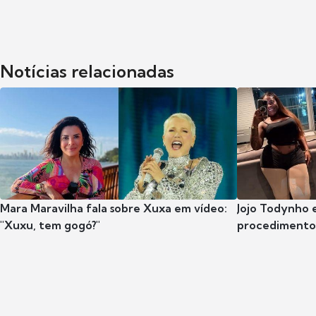
Notícias relacionadas
Mara Maravilha fala sobre Xuxa em vídeo:
Jojo Todynho 
"Xuxu, tem gogó?"
procedimento 