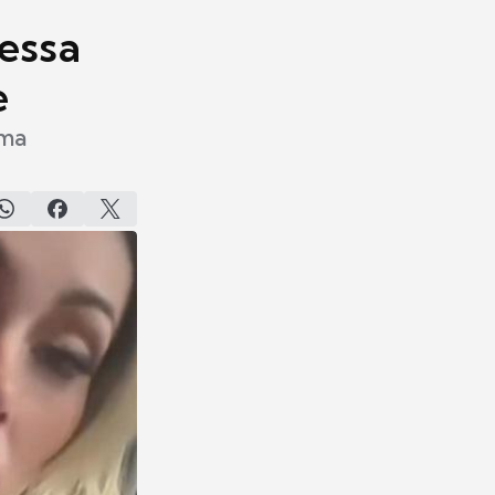
essa
e
uma