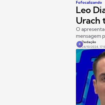
Fofocalizando
Leo Di
Urach 
O apresenta
mensagem pa
Redação
R
04/10/2024, 17: