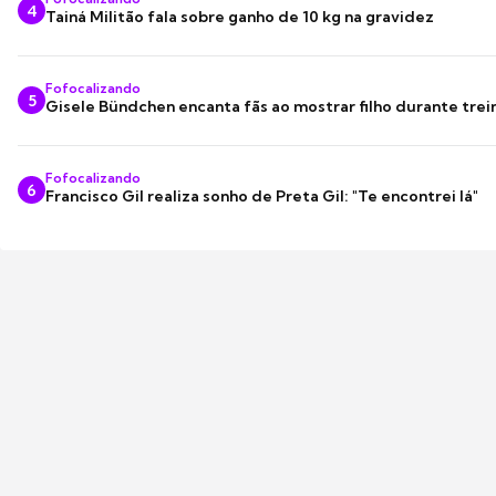
4
Tainá Militão fala sobre ganho de 10 kg na gravidez
Fofocalizando
5
Gisele Bündchen encanta fãs ao mostrar filho durante trei
Fofocalizando
6
Francisco Gil realiza sonho de Preta Gil: "Te encontrei lá"