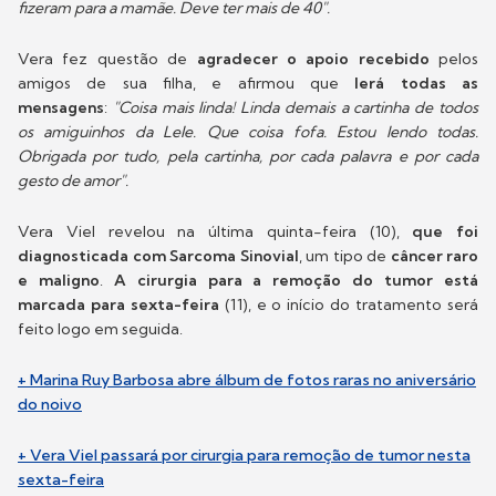
fizeram para a mamãe. Deve ter mais de 40".
Vera fez questão de
agradecer o apoio recebido
pelos
amigos de sua filha, e afirmou que
lerá todas as
mensagens
:
"Coisa mais linda! Linda demais a cartinha de todos
os amiguinhos da Lele. Que coisa fofa. Estou lendo todas.
Obrigada por tudo, pela cartinha, por cada palavra e por cada
gesto de amor".
Vera Viel revelou na última quinta-feira (10),
que foi
diagnosticada com Sarcoma Sinovial
, um tipo de
câncer raro
e maligno
.
A cirurgia para a remoção do tumor está
marcada para sexta-feira
(11), e o início do tratamento será
feito logo em seguida.
+ Marina Ruy Barbosa abre álbum de fotos raras no aniversário
do noivo
+ Vera Viel passará por cirurgia para remoção de tumor nesta
sexta-feira