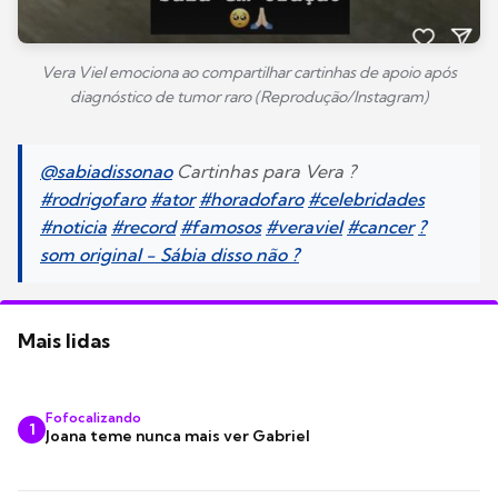
Vera Viel emociona ao compartilhar cartinhas de apoio após
diagnóstico de tumor raro (Reprodução/Instagram)
@sabiadissonao
Cartinhas para Vera ?
#rodrigofaro
#ator
#horadofaro
#celebridades
#noticia
#record
#famosos
#veraviel
#cancer
?
som original - Sábia disso não ?
Mais lidas
Fofocalizando
1
Joana teme nunca mais ver Gabriel