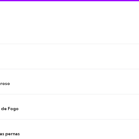
oroso
s de Fogo
as pernas