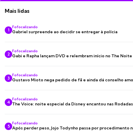
Mais lidas
Fofocalizando
1
Gabriel surpreende ao decidir se entregar à polícia
Fofocalizando
2
Gabi e Rapha lançam DVD e relembram início no The Noite
Fofocalizando
3
Gustavo Mioto nega pedido de fã e ainda dá conselho am
Fofocalizando
4
The Voice: noite especial da Disney encantou nas Rodada
Fofocalizando
5
Após perder peso, Jojo Todynho passa por procedimento n