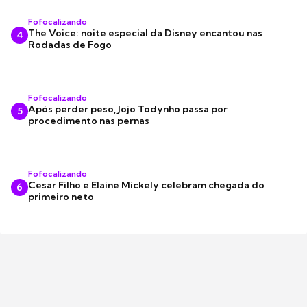
Fofocalizando
The Voice: noite especial da Disney encantou nas
4
Rodadas de Fogo
Fofocalizando
Após perder peso, Jojo Todynho passa por
5
procedimento nas pernas
Fofocalizando
Cesar Filho e Elaine Mickely celebram chegada do
6
primeiro neto