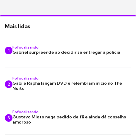
Mais lidas
Fofocalizando
1
Gabriel surpreende ao decidir se entregar à polícia
Fofocalizando
Gabi e Rapha lançam DVD e relembram início no The
2
Noite
Fofocalizando
Gustavo Mioto nega pedido de fã e ainda dá conselho
3
amoroso