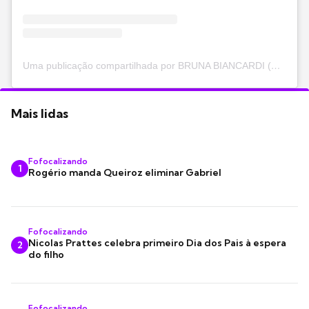
Uma publicação compartilhada por BRUNA BIANCARDI (@brunabiancardi)
Mais lidas
Fofocalizando
1
Rogério manda Queiroz eliminar Gabriel
Fofocalizando
Nicolas Prattes celebra primeiro Dia dos Pais à espera
2
do filho
Fofocalizando