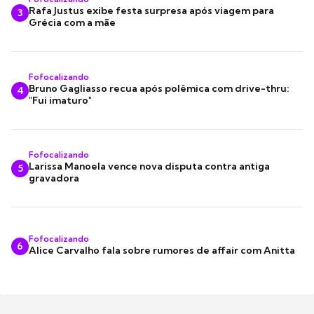
Rafa Justus exibe festa surpresa após viagem para
3
Grécia com a mãe
Fofocalizando
Bruno Gagliasso recua após polêmica com drive-thru:
4
"Fui imaturo"
Fofocalizando
Larissa Manoela vence nova disputa contra antiga
5
gravadora
Fofocalizando
6
Alice Carvalho fala sobre rumores de affair com Anitta