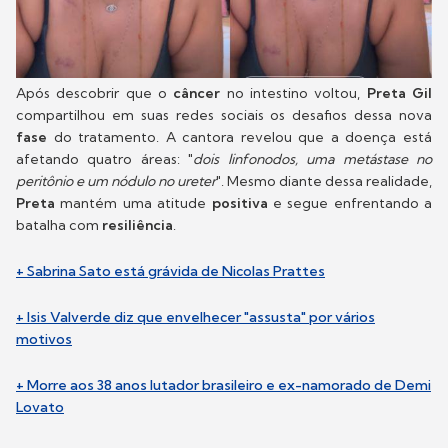
Após descobrir que o
câncer
no intestino voltou,
Preta Gil
compartilhou em suas redes sociais os desafios dessa nova
fase
do tratamento. A cantora revelou que a doença está
afetando quatro áreas: "
dois linfonodos, uma metástase no
peritônio e um nódulo no ureter
". Mesmo diante dessa realidade,
Preta
mantém uma atitude
positiva
e segue enfrentando a
batalha com
resiliência
.
+ Sabrina Sato está grávida de Nicolas Prattes
+ Isis Valverde diz que envelhecer "assusta" por vários
motivos
+ Morre aos 38 anos lutador brasileiro e ex-namorado de Demi
Lovato