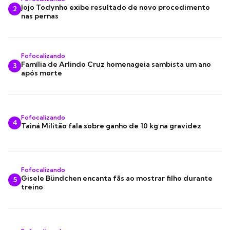
Jojo Todynho exibe resultado de novo procedimento
2
nas pernas
Fofocalizando
Família de Arlindo Cruz homenageia sambista um ano
3
após morte
Fofocalizando
4
Tainá Militão fala sobre ganho de 10 kg na gravidez
Fofocalizando
Gisele Bündchen encanta fãs ao mostrar filho durante
5
treino