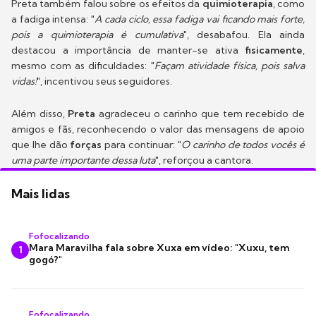
Preta também falou sobre os efeitos da
quimioterapia
, como
a fadiga intensa: "
A cada ciclo, essa fadiga vai ficando mais forte,
pois a quimioterapia é cumulativa
", desabafou. Ela ainda
destacou a importância de manter-se ativa
fisicamente
,
mesmo com as dificuldades: "
Façam atividade física, pois salva
vidas!
", incentivou seus seguidores.
Além disso,
Preta
agradeceu o carinho que tem recebido de
amigos e fãs, reconhecendo o valor das mensagens de apoio
que lhe dão
forças
para continuar: "
O carinho de todos vocês é
uma parte importante dessa luta
", reforçou a cantora.
Mais lidas
Fofocalizando
Mara Maravilha fala sobre Xuxa em vídeo: "Xuxu, tem
1
gogó?"
Fofocalizando