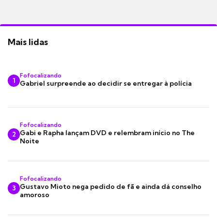
Mais lidas
Fofocalizando
1
Gabriel surpreende ao decidir se entregar à polícia
Fofocalizando
Gabi e Rapha lançam DVD e relembram início no The
2
Noite
Fofocalizando
Gustavo Mioto nega pedido de fã e ainda dá conselho
3
amoroso