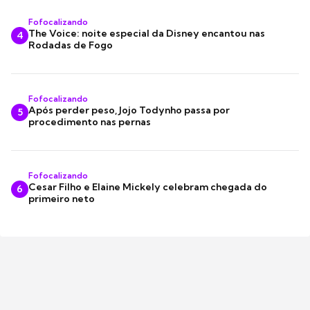
Fofocalizando
The Voice: noite especial da Disney encantou nas
4
Rodadas de Fogo
Fofocalizando
Após perder peso, Jojo Todynho passa por
5
procedimento nas pernas
Fofocalizando
Cesar Filho e Elaine Mickely celebram chegada do
6
primeiro neto