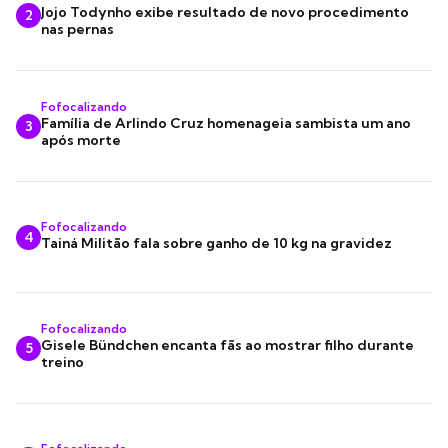
Jojo Todynho exibe resultado de novo procedimento
2
nas pernas
Fofocalizando
Família de Arlindo Cruz homenageia sambista um ano
3
após morte
Fofocalizando
4
Tainá Militão fala sobre ganho de 10 kg na gravidez
Fofocalizando
Gisele Bündchen encanta fãs ao mostrar filho durante
5
treino