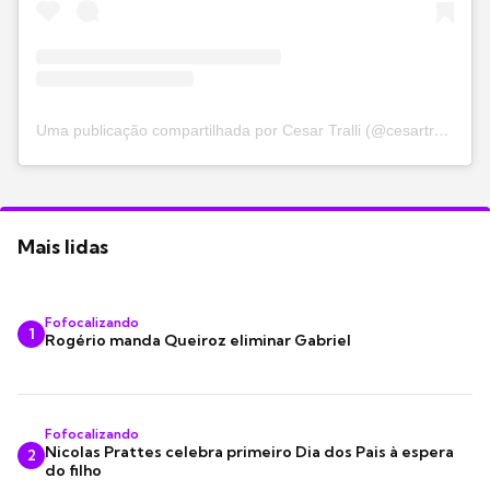
Uma publicação compartilhada por Cesar Tralli (@cesartralli)
Mais lidas
Fofocalizando
1
Rogério manda Queiroz eliminar Gabriel
Fofocalizando
Nicolas Prattes celebra primeiro Dia dos Pais à espera
2
do filho