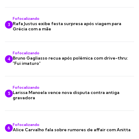
Fofocalizando
Rafa Justus exibe festa surpresa após viagem para
3
Grécia com a mãe
Fofocalizando
Bruno Gagliasso recua após polêmica com drive-thru:
4
"Fui imaturo"
Fofocalizando
Larissa Manoela vence nova disputa contra antiga
5
gravadora
Fofocalizando
6
Alice Carvalho fala sobre rumores de affair com Anitta