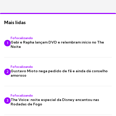
Mais lidas
Fofocalizando
Gabi e Rapha lançam DVD e relembram início no The
1
Noite
Fofocalizando
Gustavo Mioto nega pedido de fã e ainda dá conselho
2
amoroso
Fofocalizando
The Voice: noite especial da Disney encantou nas
3
Rodadas de Fogo