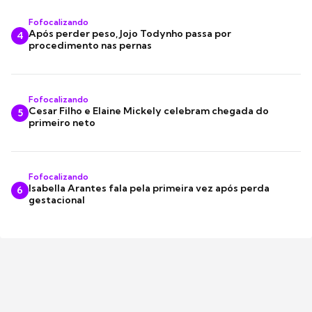
Fofocalizando
Após perder peso, Jojo Todynho passa por
4
procedimento nas pernas
Fofocalizando
Cesar Filho e Elaine Mickely celebram chegada do
5
primeiro neto
Fofocalizando
Isabella Arantes fala pela primeira vez após perda
6
gestacional