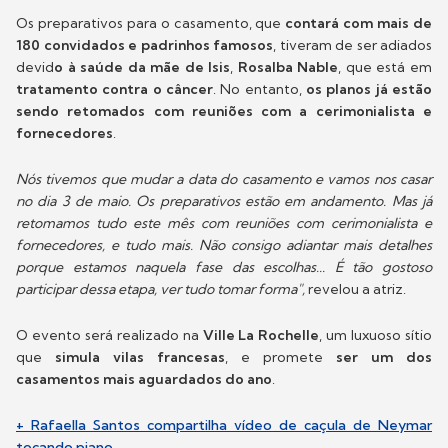
Os preparativos para o casamento, que
contará com mais de
180 convidados e padrinhos famosos
, tiveram de ser adiados
devid
o à saúde da mãe de Isis
,
Rosalba Nable
, que está em
tratamento contra o câncer
. No entanto,
os planos já estão
sendo retomados com reuniões com a cerimonialista e
fornecedores
.
Nós tivemos que mudar a data do casamento e vamos nos casar
no dia 3 de maio. Os preparativos estão em andamento. Mas já
retomamos tudo este mês com reuniões com cerimonialista e
fornecedores, e tudo mais. Não consigo adiantar mais detalhes
porque estamos naquela fase das escolhas... É tão gostoso
participar dessa etapa, ver tudo tomar forma",
revelou a atriz.
O evento será realizado na
Ville La Rochelle
, um luxuoso sítio
que
simula vilas francesas
, e promete
ser um dos
casamentos mais aguardados do ano
.
+ Rafaella Santos compartilha vídeo de caçula de Neymar
tocando piano