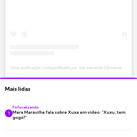
Uma publicação compartilhada por isis valverde (@isisvalverde)
Mais lidas
Fofocalizando
Mara Maravilha fala sobre Xuxa em vídeo: "Xuxu, tem
1
gogó?"