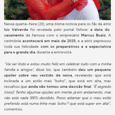
Nessa quarta-feira (23), uma ótima notícia para os fãs da atriz
Isis Valverde
foi revelada pelo portal Gshow:
a data do
casamento
da famosa com o empresário
Marcus Buaiz
. A
cerimônia
acontecerá em maio de 2025
, e a atriz expressou
toda sua felicidade
com os preparativos e a expectativa
para o grande dia
, durante a entrevista.
"Vai ser lindo e estou muito feliz em celebrar tudo com a minha
família e amigos"
, disse Isis, que também
deu um pequeno
spoiler sobre seu vestido de noiva
, revelando que está
inclinada a um estilo mais "boho", que está em alta, mas
ressaltou que
ainda não tomou uma decisão final
.
"É segredo
(risos)! Tenho algumas opções em mente já em andamento, mas
não está nada 100% decidido. Posso adiantar que o meu estilo
preferido está numa linha mais 'boho'? que está super em alta!"
,
comentou.