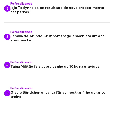
Fofocalizando
Jojo Todynho exibe resultado de novo procedimento
2
nas pernas
Fofocalizando
Família de Arlindo Cruz homenageia sambista um ano
3
após morte
Fofocalizando
4
Tainá Militão fala sobre ganho de 10 kg na gravidez
Fofocalizando
Gisele Bündchen encanta fãs ao mostrar filho durante
5
treino