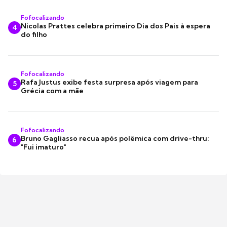
Fofocalizando
Nicolas Prattes celebra primeiro Dia dos Pais à espera
4
do filho
Fofocalizando
Rafa Justus exibe festa surpresa após viagem para
5
Grécia com a mãe
Fofocalizando
Bruno Gagliasso recua após polêmica com drive-thru:
6
"Fui imaturo"