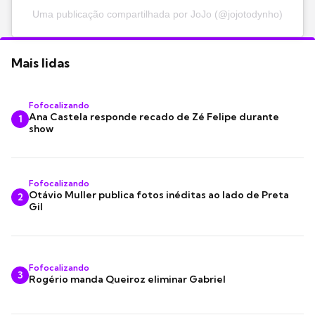
Uma publicação compartilhada por JoJo (@jojotodynho)
Mais lidas
Fofocalizando
Ana Castela responde recado de Zé Felipe durante
1
show
Fofocalizando
Otávio Muller publica fotos inéditas ao lado de Preta
2
Gil
Fofocalizando
3
Rogério manda Queiroz eliminar Gabriel