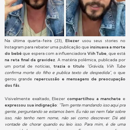
Na última quarta-feira (23),
Eliezer
usou seus stories no
Instagram para rebater uma publicação que
insinuava a morte
do bebê
que espera com a influenciadora
Viih Tube
, que está
na reta final da gravidez
. A matéria polêmica, publicada por
um portal de notícias,
trazia o título
"Grávida, Viih Tube
confirma morte do filho e publica texto de despedida"
, o que
gerou grande
repercussão e mensagens de preocupação
dos fãs
.
Visivelmente exaltado, Eliezer
compartilhou a manchete
e
expressou sua indignação
:
"Tem gente mandando isso aqui pra
gente, perguntando se estamos bem. Eu não sei nem falar sobre
isso, não tenho nem nome, não sei como descrever. Dá até
vontade de chorar quando eu leio isso. Para mim, é de uma