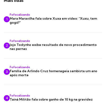
Mais lidas
Fofocalizando
Mara Maravilha fala sobre Xuxa em vídeo: "Xuxu, tem
1
gogó?"
Fofocalizando
Jojo Todynho exibe resultado de novo procedimento
2
nas pernas
Fofocalizando
Família de Arlindo Cruz homenageia sambista um ano
3
após morte
Fofocalizando
4
Tainá Militão fala sobre ganho de 10 kg na gravidez