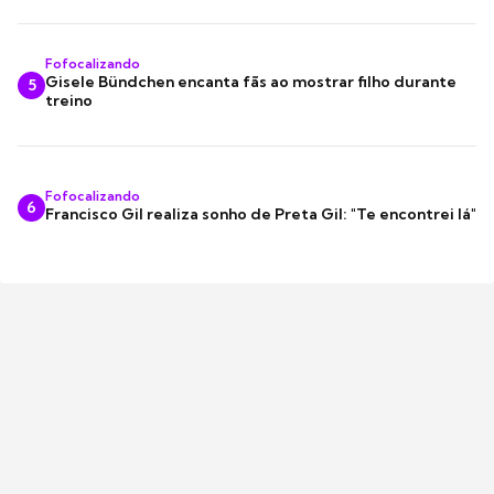
Fofocalizando
Gisele Bündchen encanta fãs ao mostrar filho durante
5
treino
Fofocalizando
6
Francisco Gil realiza sonho de Preta Gil: "Te encontrei lá"