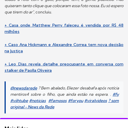
quiseram tanto clique que colocaram essa foto nossa. Eu só espero
que tirem do ar"
, concluiu.
+ Casa onde Matthew Perry faleceu é vendida por R$ 48
milhões
+ Caso Ana Hickmann e Alexandre Correa tem nova decisão
na Justiça
+ Leo Dias revela detalhe preocupante em conversa com
stalker de Paolla Oliveira
@newsdarede
? Bem abalado, Eliezer desabafa após notícia
mentiros4 sobre o filho, que ainda estão na espera. .
#fy
#viihtube
#noticias
#famosos
#foryou
#viralvideos
? som
original - News da Rede