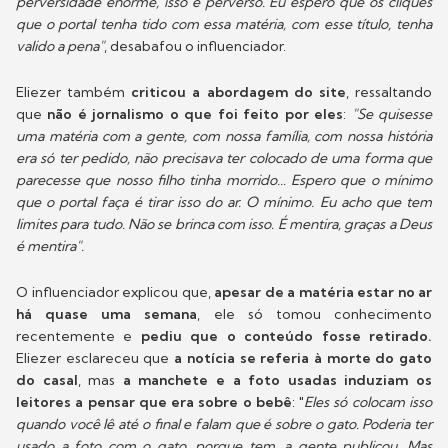
perversidade enorme, isso é perverso. Eu espero que os cliques
que o portal tenha tido com essa matéria, com esse título, tenha
valido a pena"
, desabafou o influenciador.
Eliezer também
criticou a abordagem do site
, ressaltando
que
não é jornalismo o que foi feito por eles
:
"Se quisesse
uma matéria com a gente, com nossa família, com nossa história
era só ter pedido, não precisava ter colocado de uma forma que
parecesse que nosso filho tinha morrido... Espero que o mínimo
que o portal faça é tirar isso do ar. O mínimo. Eu acho que tem
limites para tudo. Não se brinca com isso. É mentira, graças a Deus
é mentira".
O influenciador explicou que,
apesar de a matéria estar no ar
há quase uma semana
, ele só tomou conhecimento
recentemente e
pediu que o conteúdo fosse retirado.
Eliezer esclareceu que
a notícia se referia à morte do gato
do casal
, mas
a manchete e a foto usadas induziam os
leitores a pensar que era sobre o bebê
: "
Eles só colocam isso
quando você lê até o final e falam que é sobre o gato. Poderia ter
usado a foto com o gato, porque tem, a gente publicou. Mas