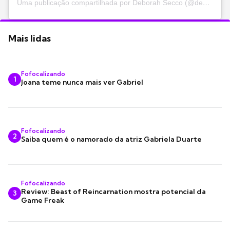
Uma publicação compartilhada por Deborah Secco (@dedesecco)
Mais lidas
Fofocalizando
1
Joana teme nunca mais ver Gabriel
Fofocalizando
2
Saiba quem é o namorado da atriz Gabriela Duarte
Fofocalizando
Review: Beast of Reincarnation mostra potencial da
3
Game Freak