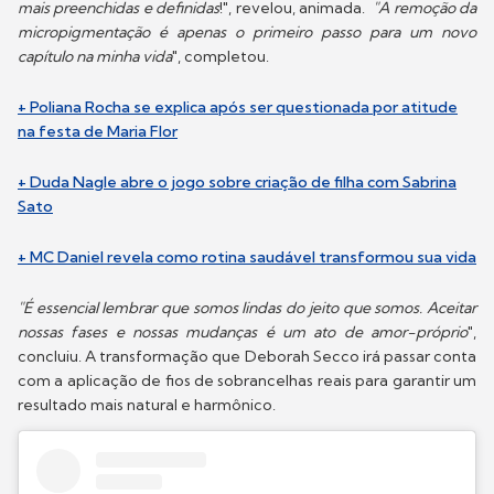
mais preenchidas e definidas
!", revelou, animada.
"A remoção da
micropigmentação é apenas o primeiro passo para um novo
capítulo na minha vida
", completou.
+ Poliana Rocha se explica após ser questionada por atitude
na festa de Maria Flor
+ Duda Nagle abre o jogo sobre criação de filha com Sabrina
Sato
+ MC Daniel revela como rotina saudável transformou sua vida
"É essencial lembrar que somos lindas do jeito que somos. Aceitar
nossas fases e nossas mudanças é um ato de amor-próprio
",
concluiu. A transformação que Deborah Secco irá passar conta
com a aplicação de fios de sobrancelhas reais para garantir um
resultado mais natural e harmônico.