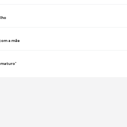
ilho
 com a mãe
 imaturo"