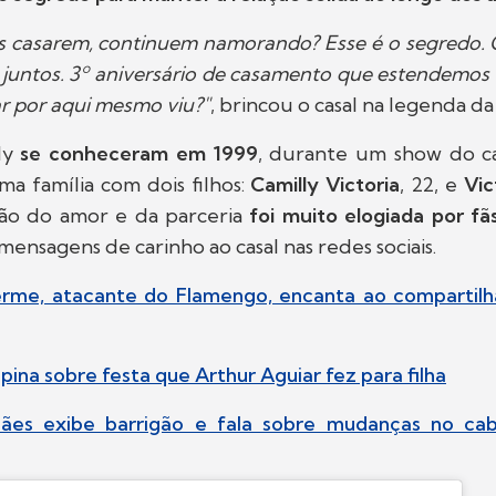
 casarem, continuem namorando? Esse é o segredo. 
 juntos. 3º aniversário de casamento que estendemos
r por aqui mesmo viu?"
, brincou o casal na legenda da
dy
se conheceram em 1999
, durante um show do ca
a família com dois filhos:
Camilly Victoria
, 22, e
Vic
ção do amor e da parceria
foi muito elogiada por fã
ensagens de carinho ao casal nas redes sociais.
erme, atacante do Flamengo, encanta ao compartilha
pina sobre festa que Arthur Aguiar fez para filha
ães exibe barrigão e fala sobre mudanças no ca