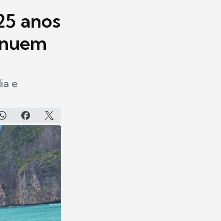
25 anos
tinuem
ia e