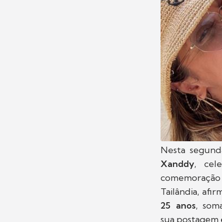
Nesta segunda
Xanddy
, ce
comemoraçã
Tailândia, afi
25 anos
, som
sua postagem