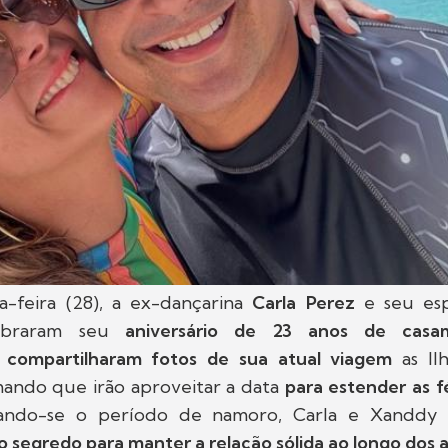
-feira (28), a ex-dançarina
Carla Perez
e seu esp
lebraram seu
aniversário de 23 anos de casa
o
compartilharam fotos de sua atual viagem
as Ilh
rmando que irão aproveitar a data
para estender as f
ando-se o período de namoro, Carla e Xanddy
o segredo para manter a relação sólida ao longo dos 