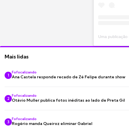
Uma publicação
Mais lidas
Fofocalizando
1
Ana Castela responde recado de Zé Felipe durante show
Fofocalizando
2
Otávio Muller publica fotos inéditas ao lado de Preta Gil
Fofocalizando
3
Rogério manda Queiroz eliminar Gabriel