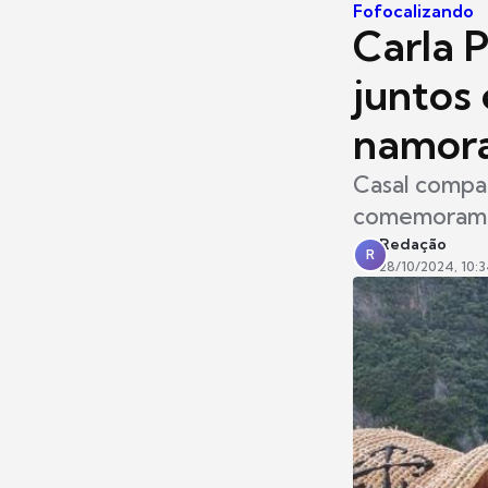
Fofocalizando
Carla 
juntos
namor
Casal compar
comemoram a
Redação
R
28/10/2024, 10: