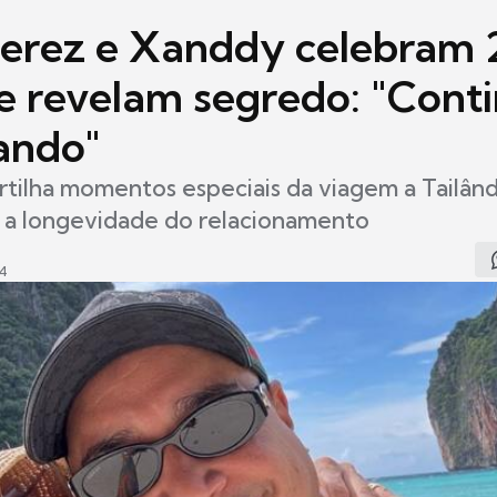
Perez e Xanddy celebram 
 e revelam segredo: "Con
ando"
tilha momentos especiais da viagem a Tailând
 longevidade do relacionamento
34