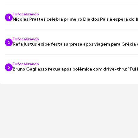
Fofocalizando
4
Nicolas Prattes celebra primeiro Dia dos Pais à espera do f
Fofocalizando
5
Rafa Justus exibe festa surpresa após viagem para Grécia
Fofocalizando
6
Bruno Gagliasso recua após polêmica com drive-thru: "Fui