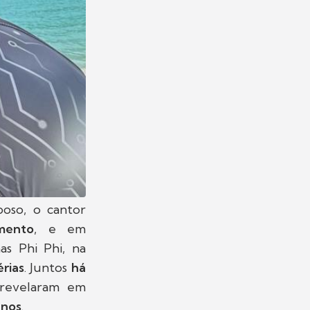
oso, o cantor
mento
, e em
as Phi Phi, na
érias
. Juntos
há
 revelaram em
anos
.