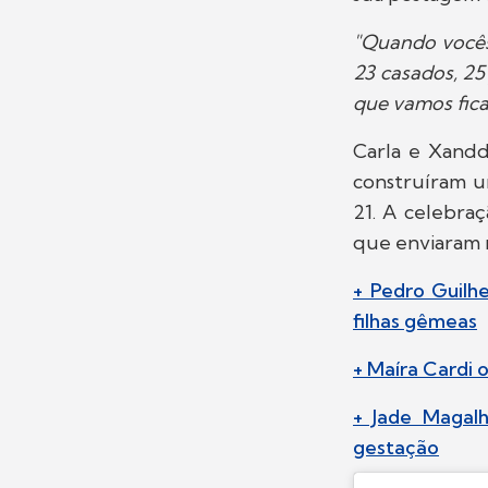
"Quando vocês
23 casados, 25
que vamos fica
Carla e Xand
construíram um
21. A celebra
que enviaram m
+ Pedro Guilh
filhas gêmeas
+ Maíra Cardi o
+ Jade Magalh
gestação