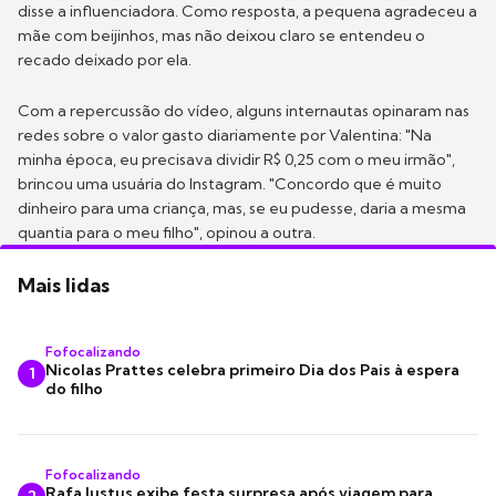
disse a influenciadora. Como resposta, a pequena agradeceu a
mãe com beijinhos, mas não deixou claro se entendeu o
recado deixado por ela.
Com a repercussão do vídeo, alguns internautas opinaram nas
redes sobre o valor gasto diariamente por Valentina: "Na
minha época, eu precisava dividir R$ 0,25 com o meu irmão",
brincou uma usuária do Instagram. "Concordo que é muito
dinheiro para uma criança, mas, se eu pudesse, daria a mesma
quantia para o meu filho", opinou a outra.
Mais lidas
Fofocalizando
Nicolas Prattes celebra primeiro Dia dos Pais à espera
1
do filho
Fofocalizando
Rafa Justus exibe festa surpresa após viagem para