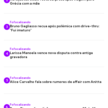
2
Grécia com a mãe
Fofocalizando
Bruno Gagliasso recua após polêmica com drive-thru:
3
"Fui imaturo"
Fofocalizando
Larissa Manoela vence nova disputa contra antiga
4
gravadora
Fofocalizando
5
Alice Carvalho fala sobre rumores de affair com Anitta
Fofocalizando
6