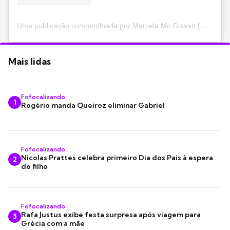
Uma publicação compartilhada por Marcela Mc Gowan (@marcelamcgowan)
Mais lidas
Fofocalizando
1
Rogério manda Queiroz eliminar Gabriel
Fofocalizando
Nicolas Prattes celebra primeiro Dia dos Pais à espera
2
do filho
Fofocalizando
Rafa Justus exibe festa surpresa após viagem para
3
Grécia com a mãe