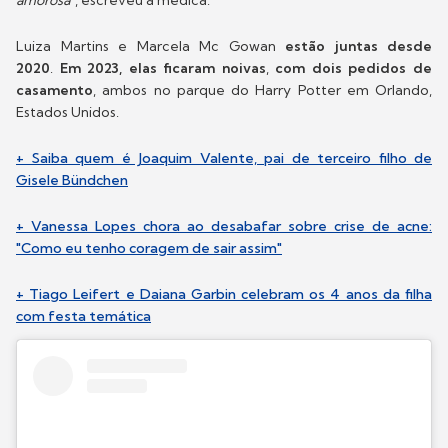
amorosa
", escreveu a médica.
Luiza Martins e Marcela Mc Gowan
estão juntas desde
2020
.
Em 2023, elas ficaram noivas
,
com dois pedidos de
casamento
, ambos no parque do Harry Potter em Orlando,
Estados Unidos.
+ Saiba quem é Joaquim Valente, pai de terceiro filho de
Gisele Bündchen
+ Vanessa Lopes chora ao desabafar sobre crise de acne:
"Como eu tenho coragem de sair assim"
+ Tiago Leifert e Daiana Garbin celebram os 4 anos da filha
com festa temática