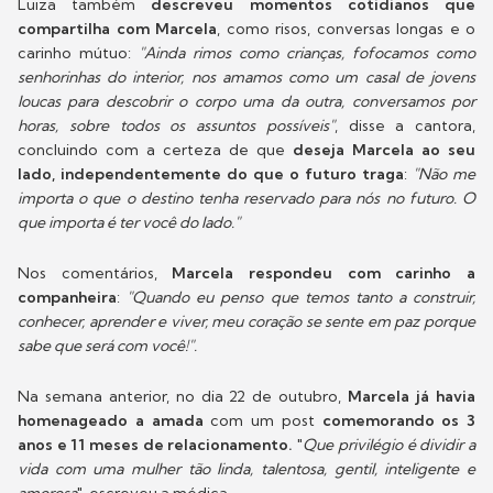
Luiza também
descreveu momentos cotidianos que
compartilha com Marcela
, como risos, conversas longas e o
carinho mútuo:
"Ainda rimos como crianças, fofocamos como
senhorinhas do interior, nos amamos como um casal de jovens
loucas para descobrir o corpo uma da outra, conversamos por
horas, sobre todos os assuntos possíveis"
, disse a cantora,
concluindo com a certeza de que
deseja Marcela ao seu
lado, independentemente do que o futuro traga
:
"Não me
importa o que o destino tenha reservado para nós no futuro. O
que importa é ter você do lado."
Nos comentários,
Marcela respondeu com carinho a
companheira
:
"Quando eu penso que temos tanto a construir,
conhecer, aprender e viver, meu coração se sente em paz porque
sabe que será com você!".
Na semana anterior, no dia 22 de outubro,
Marcela já havia
homenageado a amada
com um post
comemorando os 3
anos e 11 meses de relacionamento.
"
Que privilégio é dividir a
vida com uma mulher tão linda, talentosa, gentil, inteligente e