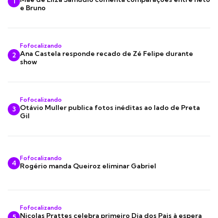
1
e Bruno
Fofocalizando
Ana Castela responde recado de Zé Felipe durante
2
show
Fofocalizando
Otávio Muller publica fotos inéditas ao lado de Preta
3
Gil
Fofocalizando
4
Rogério manda Queiroz eliminar Gabriel
Fofocalizando
Nicolas Prattes celebra primeiro Dia dos Pais à espera
5