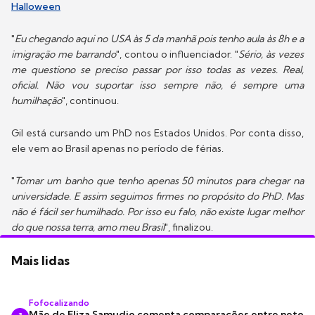
Halloween
"
Eu chegando aqui no USA às 5 da manhã pois tenho aula às 8h e a
imigração me barrando
", contou o influenciador. "
Sério, às vezes
me questiono se preciso passar por isso todas as vezes. Real,
oficial. Não vou suportar isso sempre não, é sempre uma
humilhação
", continuou.
Gil está cursando um PhD nos Estados Unidos. Por conta disso,
ele vem ao Brasil apenas no período de férias.
"
Tomar um banho que tenho apenas 50 minutos para chegar na
universidade. E assim seguimos firmes no propósito do PhD. Mas
não é fácil ser humilhado. Por isso eu falo, não existe lugar melhor
do que nossa terra, amo meu Brasil
", finalizou.
Mais lidas
Fofocalizando
Mãe de Eliza Samudio comenta comparações entre neto