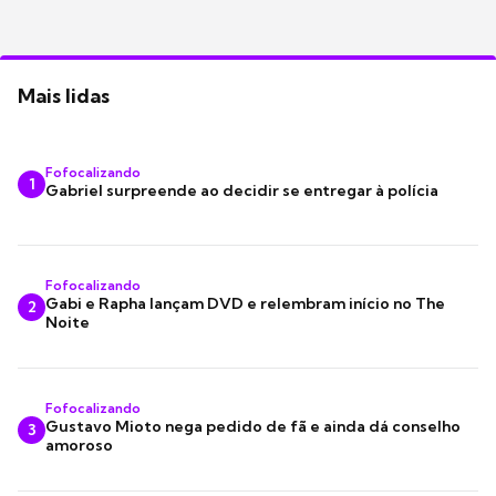
Mais lidas
Fofocalizando
1
Gabriel surpreende ao decidir se entregar à polícia
Fofocalizando
Gabi e Rapha lançam DVD e relembram início no The
2
Noite
Fofocalizando
Gustavo Mioto nega pedido de fã e ainda dá conselho
3
amoroso