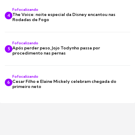
Fofocalizando
The Voice: noite especial da Disney encantou nas
4
Rodadas de Fogo
Fofocalizando
Após perder peso, Jojo Todynho passa por
5
procedimento nas pernas
Fofocalizando
Cesar Filho e Elaine Mickely celebram chegada do
6
primeiro neto