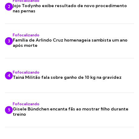
Fofocalizando
Jojo Todynho exibe resultado de novo procedimento
2
nas pernas
Fofocalizando
Família de Arlindo Cruz homenageia sambista um ano
3
após morte
Fofocalizando
4
Tainá Militão fala sobre ganho de 10 kg na gravidez
Fofocalizando
Gisele Bündchen encanta fãs ao mostrar filho durante
5
treino