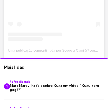
Uma publicação compartilhada por Segue a Cami (@segueacami)
Mais lidas
Fofocalizando
Mara Maravilha fala sobre Xuxa em vídeo: "Xuxu, tem
1
gogó?"