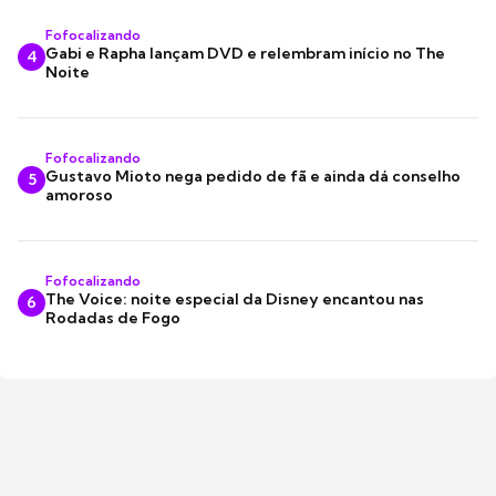
Fofocalizando
Gabi e Rapha lançam DVD e relembram início no The
4
Noite
Fofocalizando
Gustavo Mioto nega pedido de fã e ainda dá conselho
5
amoroso
Fofocalizando
The Voice: noite especial da Disney encantou nas
6
Rodadas de Fogo