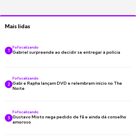
Mais lidas
Fofocalizando
1
Gabriel surpreende ao decidir se entregar à polícia
Fofocalizando
Gabi e Rapha lançam DVD e relembram início no The
2
Noite
Fofocalizando
Gustavo Mioto nega pedido de fã e ainda dá conselho
3
amoroso