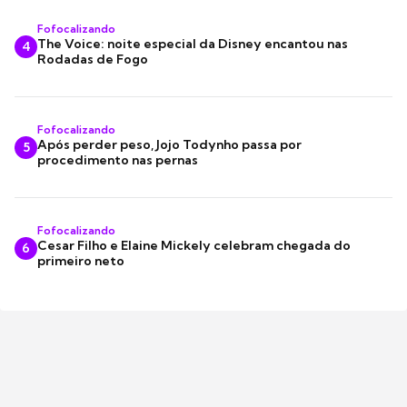
Fofocalizando
The Voice: noite especial da Disney encantou nas
4
Rodadas de Fogo
Fofocalizando
Após perder peso, Jojo Todynho passa por
5
procedimento nas pernas
Fofocalizando
Cesar Filho e Elaine Mickely celebram chegada do
6
primeiro neto