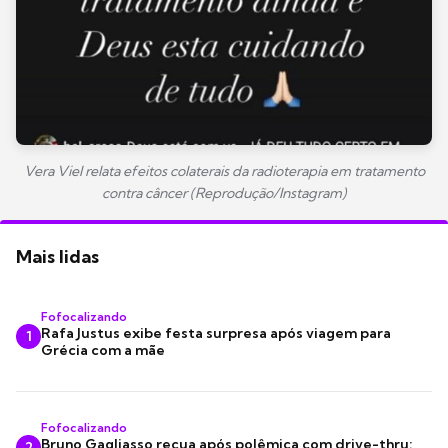
Vera Viel relata efeitos colaterais da radioterapia em tratamento
contra câncer (Reprodução/Instagram)
Mais lidas
Fofocalizando
Rafa Justus exibe festa surpresa após viagem para
1
Grécia com a mãe
Fofocalizando
Bruno Gagliasso recua após polêmica com drive-thru:
2